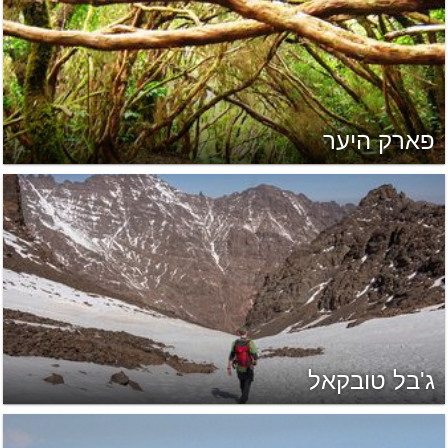
פארק היער
ג'בל טובקאל