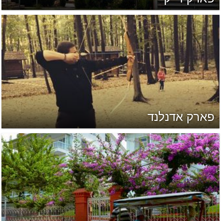
פארק אדנלנד