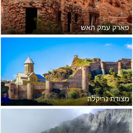
פארק עמק האש
מצודת נריקלה