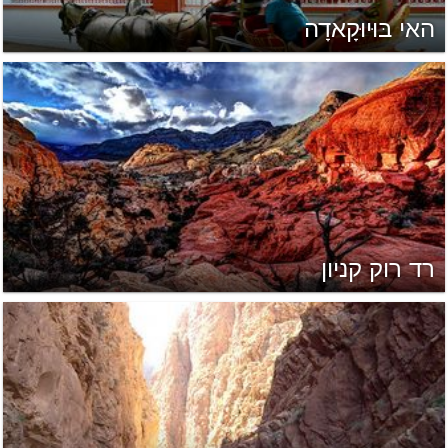
האי בּוּיוּקָאדָה
רד רוק קניון