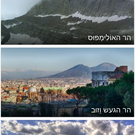
הר האוֹלִימְפּוּס
הר הגעש וֵזוּב