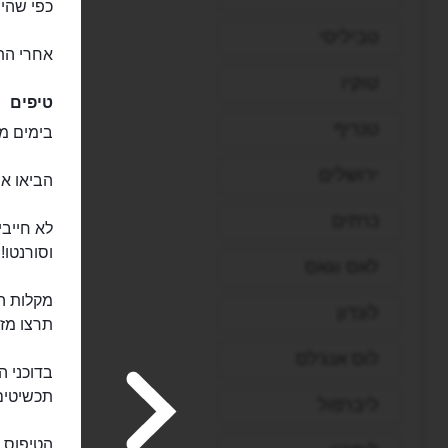
כפי שהיו 
טביליסי
אחרי התפר
טוקיו
טיפים
טנריף
בימים מע
ירושלים
הביאו א
כרתים
לא חייבי
וסורנטו!
לאס וגאס
מקלות ה
לונדון
תרצו מזכ
לוס אנג'לס
בדוכני ה
תכשיטים 
ליברפול