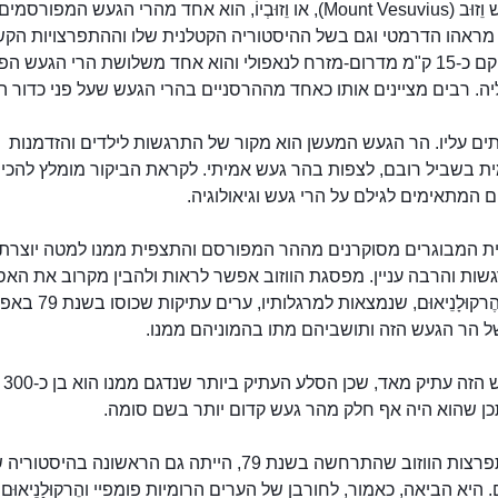
הר הגעש וֵזוּב (Mount Vesuvius), או וֵזוּבְיוֹ, הוא אחד מהרי הגעש המפו
מראהו הדרמטי וגם בשל ההיסטוריה הקטלנית שלו וההתפרצויות הקש
הוא ממוקם כ-15 ק"מ מדרום-מזרח לנאפולי והוא אחד משלושת הרי הגעש ה
ה. רבים מציינים אותו כאחד מההרסניים בהרי הגעש שעל פני כדור ה
ים עליו. הר הגעש המעשן הוא מקור של התרגשות לילדים והזדמנות
ת בשביל רובם, לצפות בהר געש אמיתי. לקראת הביקור מומלץ להכי
המתאימים לגילם על הרי געש וגיאולוגיה.
ת המבוגרים מסוקרנים מההר המפורסם והתצפית ממנו למטה יוצרת
ות והרבה עניין. מפסגת הווזוב אפשר לראות ולהבין מקרוב את האסו
פומפיי והֶרקוּלָנֵיאוּם, שנמצאות למרגלותיו, ערים עתיקות שכו
ל הר הגעש הזה ותושביהם מתו בהמוניהם ממנו.
הר הגעש
כן שהוא היה אף חלק מהר געש קדום יותר בשם סומה.
אגב, התפרצות הווזוב שהתרחשה בשנת 79, הייתה גם הראשונה בהי
 היא הביאה, כאמור, לחורבן של הערים הרומיות פומפיי והֶרקוּלָנֵיאוּם.