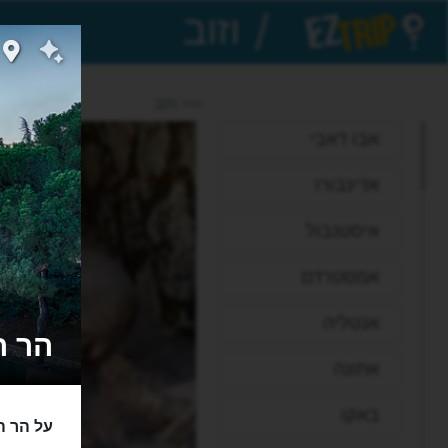
/
EZTrip
>> וזוב
אבו דאבי
אדינבורו
איסטנבול
אמסטרדם
אנטליה
הר הגעש 
אתונה
באקו
על הר ה