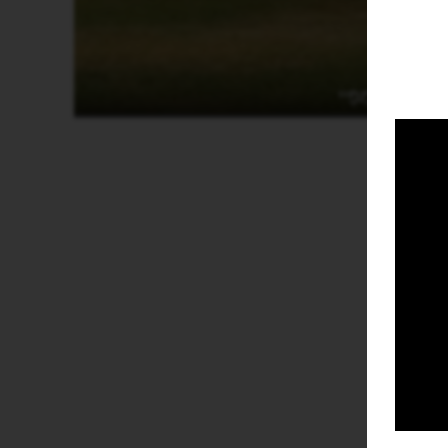
פּוֹמְפֵּיי