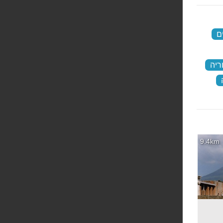
ם
‏
ריה
‏
‏
9.4km