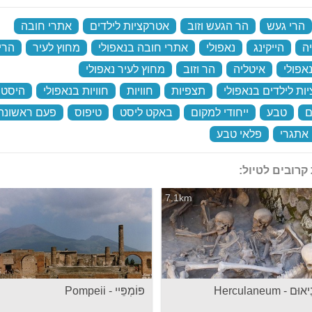
הרי געש
‏
הר הגעש וזוב
‏
אטרקציות לילדים
‏
אתרי חובה
‏
ה
‏
הייקינג
‏
נאפולי
‏
אתרי חובה בנאפולי
‏
מחוץ לעיר
‏
הרי
אפולי
‏
איטליה
‏
הר וזוב
‏
מחוץ לעיר נאפולי
‏
ות לילדים בנאפולי
‏
תצפיות
‏
חוויות
‏
חוויות בנאפולי
‏
היסטו
ם
‏
טבע
‏
ייחודי למקום
‏
באקט ליסט
‏
טיפוס
‏
פעם ראשונה
אתגרי
‏
פלאי טבע
‏
קרובים לטיול:
7.1km
 - Herculaneum
פּוֹמְפֵּיי - Pompeii