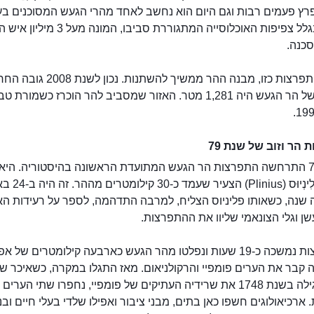
רץ פעמים רבות וגם היום הוא נחשב לאחד מהרי הגעש המסוכנים בע
בעיקר בגלל צפיפות האוכלוסייה המתגוררת סביבו, ה
סכנה.
הר הגעש וֵזוּב
עם כל התפרצות כזו, מבנה ההר ממשיך להשתנות. נכון לשנת 08
המרכזי של הר הגעש היה 1,281 מטר. האזור שמסביב להר הוכרז כשמורת ט
הר וזוב של שנת 79
בשנת 79 התרחשה התפרצות הר הגעש המתועדת הראשונה בהיסטוריה. היא
על ידי פְּלִינְיוּס (inius
 שנה, כשאותו פליניוס הצליח, למרבה התדהמה, לספר על רעידות ה
ן וגלי הצונאמי שליוו את ההתפרצות.
ההתפרצות נמשכה כ-19 שעות ונפלטו מהר הגעש כארבעה קילומטרים של 
קבר את הערים פומפיי והרקולניאום. מאז התגלו במקרה, כשאיכר ש
בשדהו גילה בשנת 1748 את שרידיה העתיקים של פומפיי, נחפרו שתי הערים
. ארכיאולוגים חשפו כאן בתים, מבני ציבור ואפילו שלדי בעלי חיים ובנ