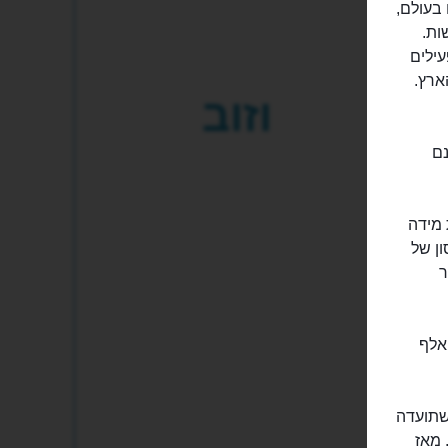
רסמים בעולם,
ות.
פעילים
ארץ.
וזוב
נם
 מידה
ן של
סו בשנת 79 באפר
 הזה עתיק מאד, שכן הסלע העתיק ביותר שנדגם ממנו הוא בן כ-300 אלף
סטוריה שתועדה
 מאז