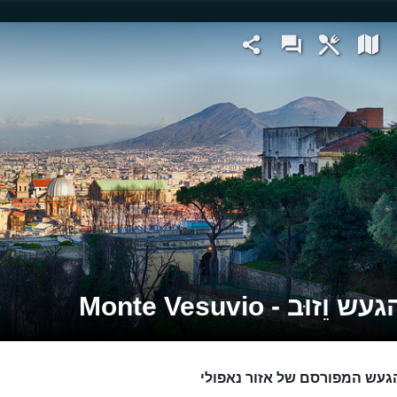
וֵזוּב - Monte Vesuvio
געש המפורסם של אזור נאפולי