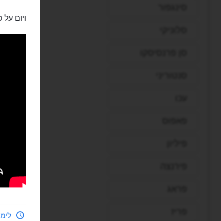
סינגפור
ויום על 
סלוניקי
סן פרנסיסקו
סנטוריני
עכו
פאפוס
פיליון
פירנצה
פראג
פריז
לימי