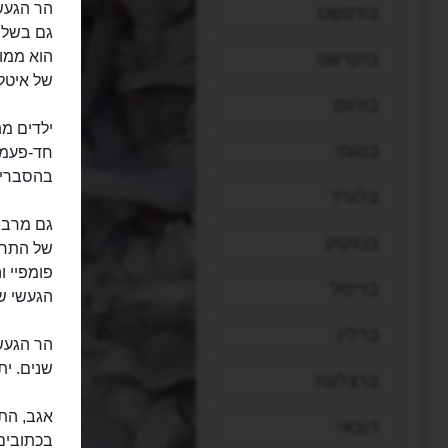
בודפשט
גם בשל 
בוקרשט
של איטלי
בורגס
ילדים מת
בטומי
חד-פעמי
בהסברים 
בלגרד
גם מרבי
בנגקוק
של התרגש
בריסל
הגעשי ש
ברלין
שנים. ית
ברצלונה
דובאי
בכתובים.