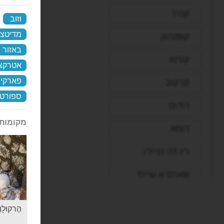
קהיר
וזוב
‏
מדיטצי
קופנהגן
באזור נ
קורפו
אטרקצי
פארקי
קרקוב
ספורט 
רודוס
מקומות 
רומא
ריו דה ז'ניירו
שארם א-שייח'
שטוטגרט
הֶרקוּלָנֵיאוּם
תל אביב