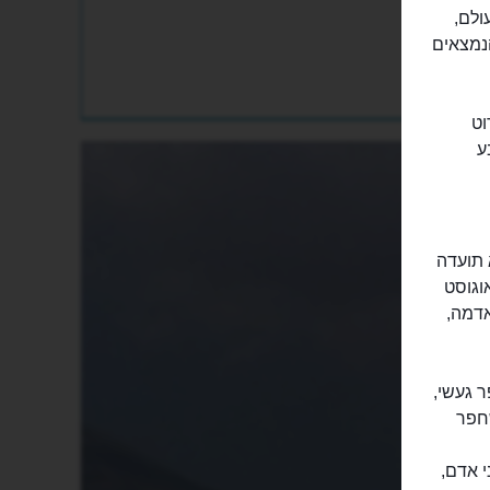
ולם,
מונה מעל 3 מיליון איש הנמצאים
20 גובה החרוט
בע
 תועדה
Pl) הצעיר שעמד כ-30 קילומטרים מההר. זה היה ב-24 באוגוסט
אדמה,
אפר געשי,
חפר
י אדם,