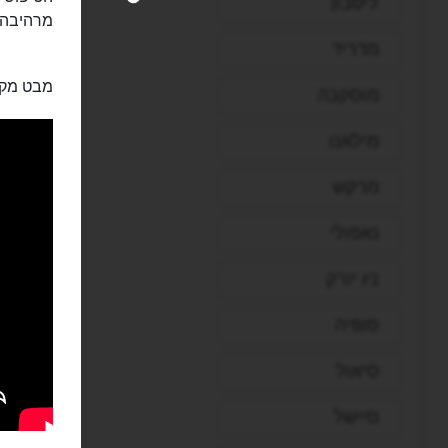
ליסבון
מרהיבה!
מדריד
מבט מקר
מוסקבה
מילאנו
מרקש
נאפולי
ניו יורק
סופיה
סיאול
סיישל