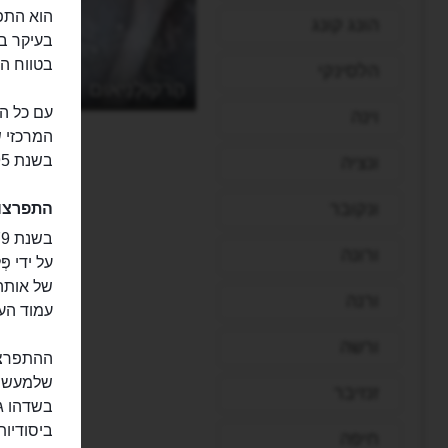
הוא התפ
הונג קונג
בטווח ה
הלסינקי
הֶרקוּלָנֵיאוּם
וינה
בשנת 1995.
ונציה
ונקובר
התפרצות 
ורונה
של אותה
ורנה
עמוד העש
ורשה
שלמעשה 
זנזיבר
ביסודיות
חיפה