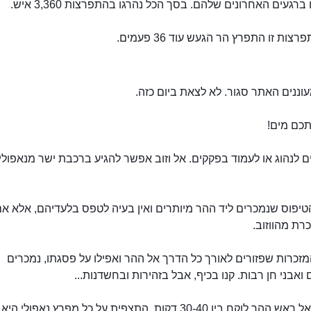
ברגעים האחרונים שלהם. בסך הכל נהרגו בהתפרצות 3,360 איש.
צות זו התפרץ הר הגעש עוד 36 פעמים.
וננים האתר סגור. לא לצאת ביום כזה.
תכם מים!
ם לנהוג או לעמוד בפקקים. אל וזוב אפשר להגיע ברכבת ישר מנאפולי
טיפוס שנמכרים ליד ההר מיותרים ואין בעיה לטפס בלעדיהם, אלא א
רת מהווזוב.
מזכרות שפזורים לאורך כל הדרך אל ההר ואפילו על פסגתו, נמכרים
ואבני חן רבות. קנו בכיף, אבל בזהירות ובחשדנות...
הטיפוס אל ראש ההר לוקח בין 30-40 דקות. התצפית על כל מפרץ נאפולי היא