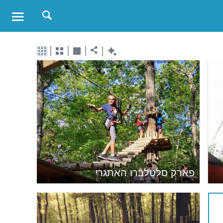
פארק סלטלברו האתגרי