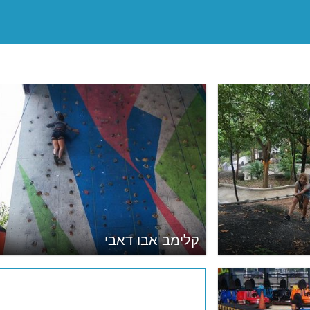
קלימב אבו דאבי