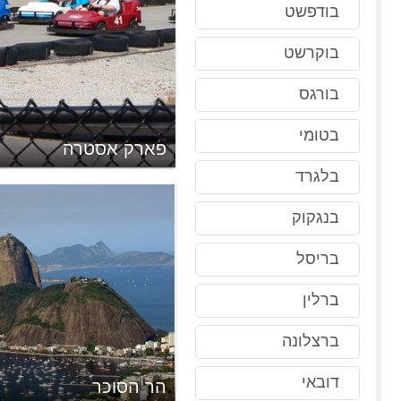
בודפשט
בוקרשט
בורגס
בטומי
טינג באדג'ריסצקאלי
פארק אסטרה
בלגרד
בנגקוק
בריסל
ברלין
ברצלונה
דובאי
הר הסוכר