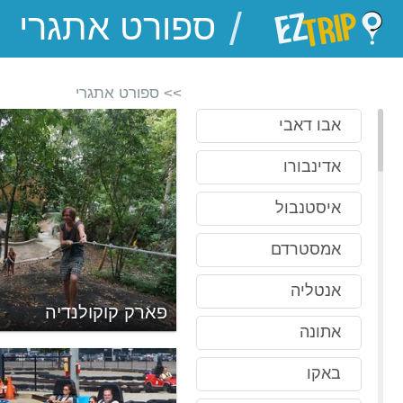
/
EZTrip
>> ספורט אתגרי
אבו דאבי
אדינבורו
איסטנבול
אמסטרדם
אנטליה
ל
פארק קוקולנדיה
אתונה
באקו