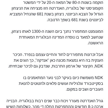
הוקמה בשנות ה-80 של המאה ה-20 על ידי המשטר
הקומוניסטי של בולגריה, האנדרטה הזו מנציחה את הניצחון
הגדול על הצבא הביזנטי, ניצחון בשנת 681 שהנחיל המצביא
לביזנטים בשנת 681 בשפך הדנובה.
המונומנט המתפורר נחנך ביום השנה ה-1300 לאותו ניצחון,
שנחשב למועד בו נוסדה המדינה הבולגרית המאוחדת
הראשונה.
אבל זכרונות מתפוררים לחוד והחיים עצמם בנפרד. הכיכר
הענקית בה היא נמצאת מכונה כאן "אנדקה", כך הוגים את
NDK, הקיצור של ארמון התרבות, שנדבק גם לכיכר שבחזיתו.
NDK משמשת כיום בעיקר לבני נוער המתאמנים בו
בסקייטבורד וגלגיליות ועושים פלאים ולהטוטים להנאת
העוברים ושבים במקום.
גורל האנדרטה מעורר ויכוח כבר שנים רבות בבולגריה. הבנייה
ארכה כ-8 חודשים וההתפרקות החלה די מהר, כשלוחות השיש