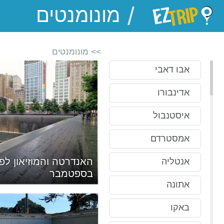
/
EZTrip
>> מונומנטים
אבו דאבי
אדינבורו
איסטנבול
אמסטרדם
אנטליה
כסנדר
בספטמבר
אתונה
באקו