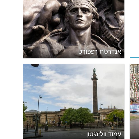
אנדרטת רָפַּפּוֹרְט
עמוד וולינגטון