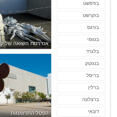
בודפשט
בוקרשט
בורגס
בטומי
הסובייטיים
אנדרטת השואה של קלי
בלגרד
בנגקוק
בריסל
ברלין
ברצלונה
דובאי
יסאות
הפסל התרוממות