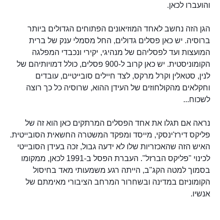
והועברו לכאן.
הגן הזה נחשב לאחד המוזיאונים הפתוחים הגדולים ביותר
ברוסיה. יש כאן פסלים גדולים, החל מסמלי ענק של ברית
המועצות ועד לפסליהם של מנהיגי, יקירי ונכבדי המפלגה
הקומוניסטית. יש כאן קרוב ל-900 פסלים, כולל דמויותיהם של
לנין, סטאלין וקרל מרקס, לצד חיילים סובייטיים, עובדים
וחקלאים מהקולחוזים של העידן ההוא, שרוסיה כל כך רוצה
לשכוח...
נראה אם תגלו את אחד הפסלים המרתקים כאן הוא זה של
פליקס דירז'ינסקי, מייסד ומפקד המשטרה החשאית הסובייטית.
האיש הזה שהאכזריות שלו לא ידעה גבול, זכה בעידן הסובייטי
לכינוי "פליקס הברזל". העברת הפסל ב-1991 לכאן, ממקומו
בסמוך למטה הקג"ב, הייתה רגע משמעותי מאד בחיסול
הקומוניזם במדינה ובשחרור המרחב הציבורי מאימתם של
אנשיו.