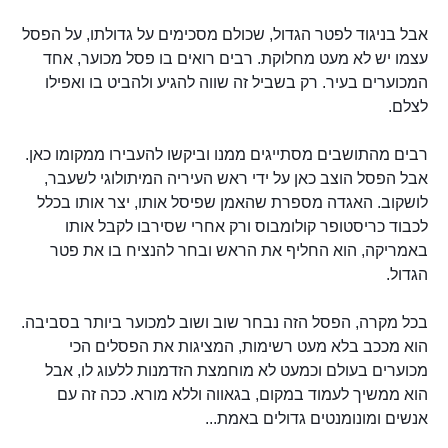
אבל בניגוד לפטר הגדול, שכולם מסכימים על גדולתו, על הפסל
עצמו יש לא מעט מחלוקת. רבים רואים בו פסל מכוער, אחד
המכוערים בעיר. רק בשביל זה שווה להגיע ולהביט בו ואפילו
לצלם.
רבים מהתושבים מסתייגים ממנו וביקשו להעבירו ממקומו כאן.
אבל הפסל הוצב כאן על ידי ראש העיריה המיתולוגי לשעבר,
לושקוב. האגדה מספרת שהאמן שפיסל אותו, יצר אותו בכלל
לכבוד כריסטופר קולומבוס ורק אחרי שסירבו לקבל אותו
באמריקה, הוא החליף את הראש ובחר להנציח בו את פטר
הגדול.
בכל מקרה, הפסל הזה נבחר שוב ושוב למכוער ביותר בסביבה.
הוא מככב בלא מעט רשימות, המציגות את הפסלים הכי
מכוערים בעולם וכמעט לא מוחמצת הזדמנות ללעוג לו, אבל
הוא ממשיך לעמוד במקום, בגאווה וללא מורא. ככה זה עם
אנשים ומונומנטים גדולים באמת...