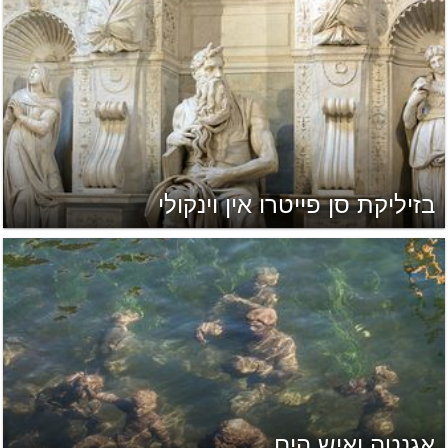
בזיליקת סן פייטרו אין וינקולי
אגנטה ואיש הים