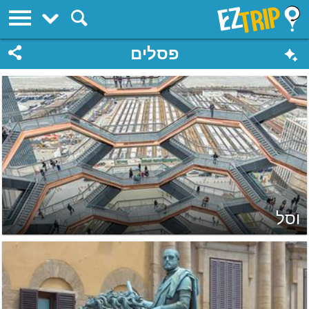
EZTrip
פסלים
וסל