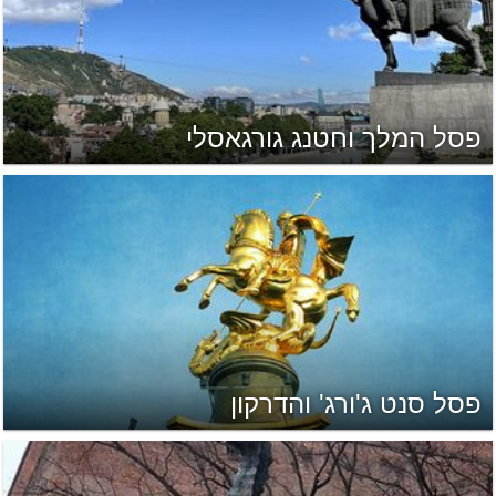
פסל המלך וחטנג גורגאסלי
פסל סנט ג'ורג' והדרקון