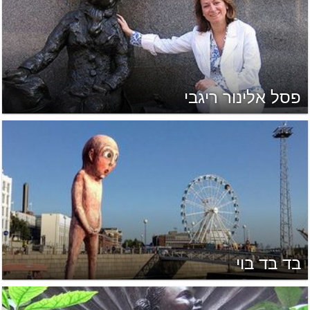
פסל אלינור ריגבי
בד בד בוי