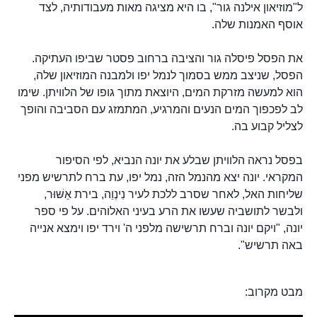
ל"מוזיאון אילנה גור", בו היא מציגה מאות מעבודותיה, לצד
אוסף האמנות שלה.
את הפסל פיסלה גור והציבה ברחוב פסטר שביפו העתיקה.
הפסל, שניצב ממש בסמוך לנמל יפו ולמבנה המוזיאון שלה,
הוא למעשה מזרקת המים, היוצאת מתוך גופו של הלוויתן. שימו
לב לפכפוך המים הנעים והמרגיע, המתמזג עם הסביבה והופך
לצליל קבוע בה.
בפסל נראה הלוויתן שבלע את יונה הנביא, לפי הסיפור
המקראי. יונה יצא מהנמל הזה, נמל יפו, עת ברח לתרשיש מפני
שליחות האל, לאחר שסרב ללכת לעיר נִינְוֵה, בירת אַשּׁוּר,
ולבשר לתושביה שעשו את הרע בעיני האלוהים. על פי ספר
יונה, "ויקם יונה וברח תרשישה מלפני ה' וירד יפו וימצא אנייה
באה תרשיש".
מבט מקרוב: