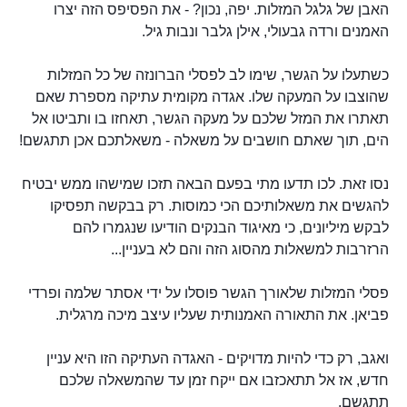
האבן של גלגל המזלות. יפה, נכון? - את הפסיפס הזה יצרו
האמנים ורדה גבעולי, אילן גלבר ונבות גיל.
כשתעלו על הגשר, שימו לב לפסלי הברונזה של כל המזלות
שהוצבו על המעקה שלו. אגדה מקומית עתיקה מספרת שאם
תאתרו את המזל שלכם על מעקה הגשר, תאחזו בו ותביטו אל
הים, תוך שאתם חושבים על משאלה - משאלתכם אכן תתגשם!
נסו זאת. לכו תדעו מתי בפעם הבאה תזכו שמישהו ממש יבטיח
להגשים את משאלותיכם הכי כמוסות. רק בבקשה תפסיקו
לבקש מיליונים, כי מאיגוד הבנקים הודיעו שנגמרו להם
הרזרבות למשאלות מהסוג הזה והם לא בעניין...
פסלי המזלות שלאורך הגשר פוסלו על ידי אסתר שלמה ופרדי
פביאן. את התאורה האמנותית שעליו עיצב מיכה מרגלית.
ואגב, רק כדי להיות מדויקים - האגדה העתיקה הזו היא עניין
חדש, אז אל תתאכזבו אם ייקח זמן עד שהמשאלה שלכם
תתגשם.