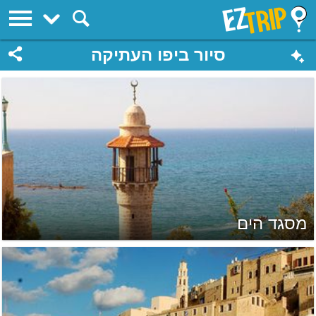
EZTrip
סיור ביפו העתיקה
מסגד הים