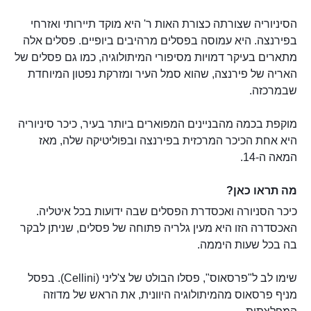
הסיניוריה שצורתה כצורת האות ר' היא מוקד תיירותי ואזרחי
בפירנצה. היא עמוסה בפסלים מרהיבים ביופיים. פסלים אלה
מתארים בעיקר דמויות מסיפורי המיתולוגיה, כמו גם פסלים של
האריה של פירנצה, שהוא סמל העיר ומזרקת נפטון המיוחדת
שבמרכזה.
מוקפת בכמה מהבניינים המפוארים ביותר בעיר, כיכר סיניוריה
היא אחת הכיכר המרכזית בפירנצה ובפוליטיקה שלה, מאז
המאה ה-14.
מה תראו כאן?
כיכר הסניורה ואכסדרת הפסלים שבה ידועות בכל איטליה.
האכסדרה הזו היא מעין גלריה פתוחה של פסלים, שניתן לבקר
בה בכל שעות היממה.
שימו לב ל"פרסאוס", פסלו הבולט של צ'ליני (Cellini). בפסל
מניף פרסאוס מהמיתולוגיה היוונית, את הראש של מדוזה