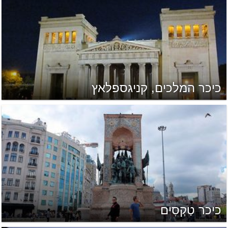
כיכר המלכים, קניגספלאץ
כיכר טַקְסִים