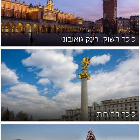
כיכר השוק, רינֶק גואובוני
כיכר החירות