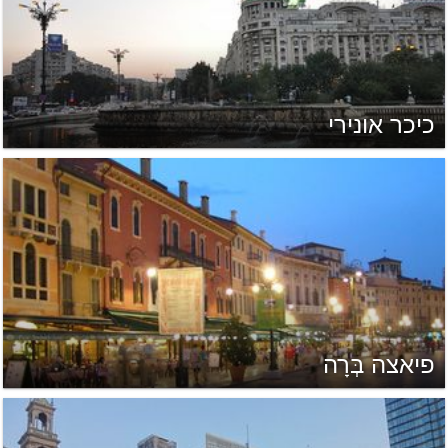
כיכר אונירי
פיאצה בְּרָה