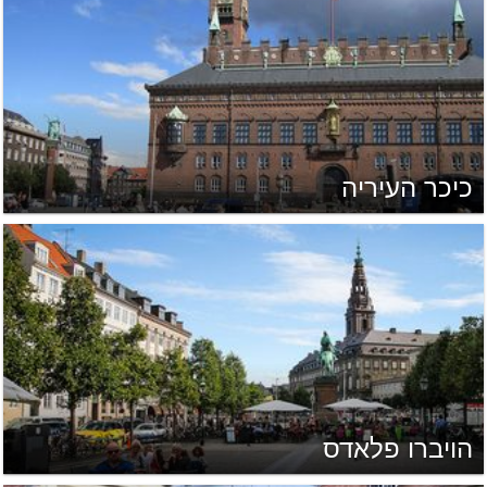
כיכר העיריה
הויברו פלאדס