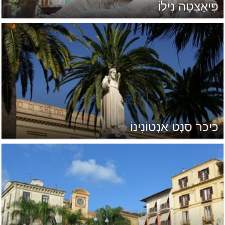
פִּיאַצֵטָה נִילוֹ
כיכר סַנְט אַנְטוֹנִינוֹ