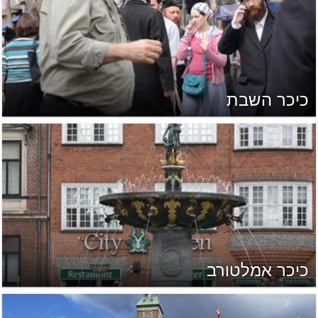
כיכר השבת
כיכר אמלטורב