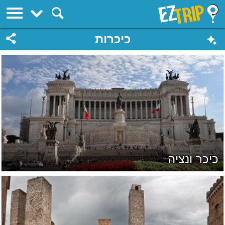
EZTrip
כיכרות
כיכר ונציה