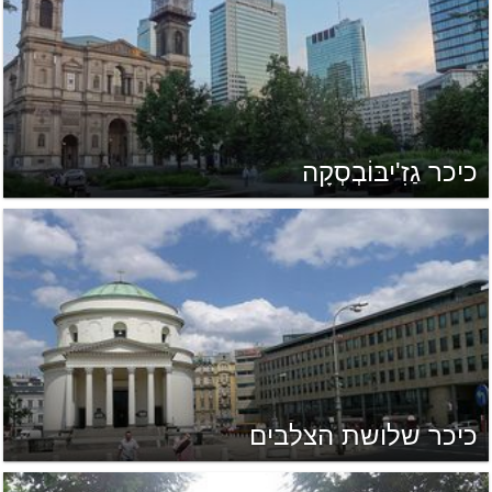
כיכר גַזִ'יבּוֹבְסְקָה
כיכר שלושת הצלבים