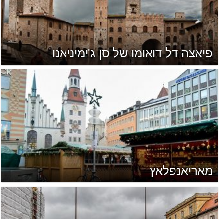
פיאצה דל דואומו של סן ג'ימיניאנו
מאריאנפלאץ