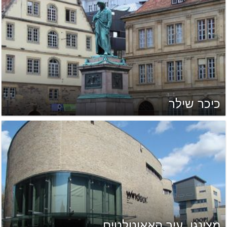
כיכר שילר
מצינגן, עיר האאוטלטים