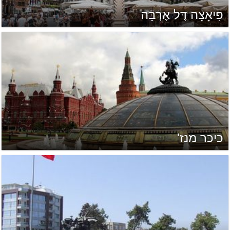
פִּיאָצָה דֶּל אֶרְבֵּה
כיכר מנז'