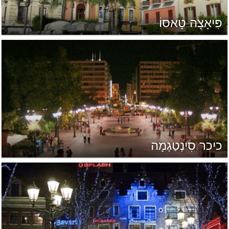
פִּיאָצָה טָאסוֹ
כיכר סִינְטַגְמָה