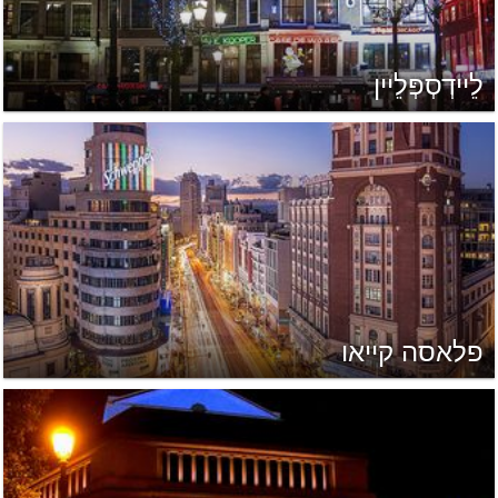
לֵיידְסְפְּלֵיין
פלאסה קייאו