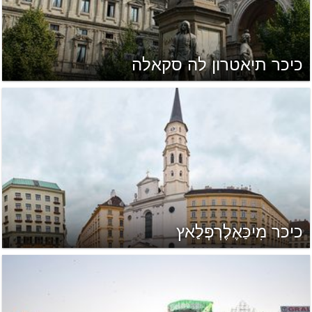
כיכר תיאטרון לה סקאלה
כיכר מִיכַּאֶלֶרְפְּלַאץ