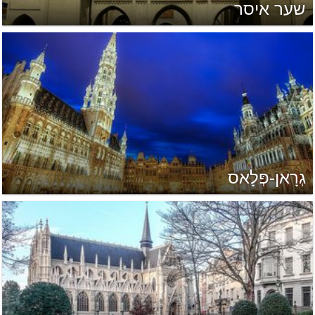
שער איסר
גְרָאן-פְּלָאס