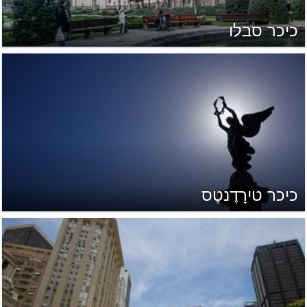
כיכר סבלו
כיכר טירָדֶנטֶס