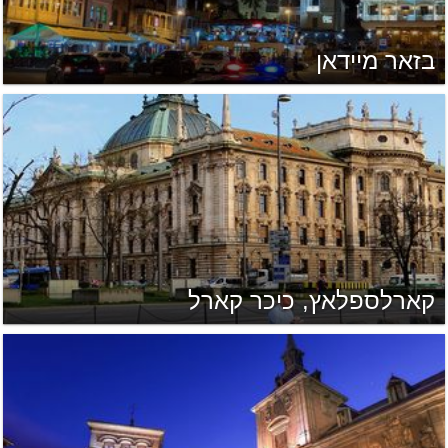
בזאר מיידאן
קארלספלאץ, כיכר קארל