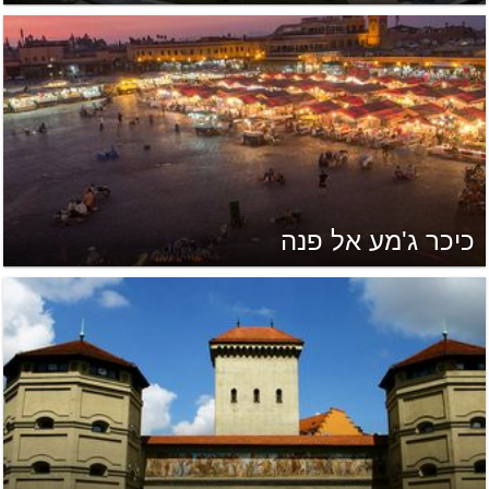
כיכר ג'מע אל פנה