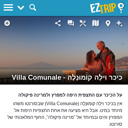
EZTrip
כיכר וִילָה קוֹמוּנָלֶה - Villa Comunale
על הכיכר עם התצפית היפה למפרץ ולמרינה פיקולה
אין בכיכר וִילָה קוֹמוּנָלֶה (Villa Comunale) שבסורנטו משהו
מיוחד במינו. אבל היא מציעה את אחת התצפיות היפות אל
המפרץ והים ובמיוחד אל "מרינה פיקולה", החוף המלאכותי של
סורנטו.