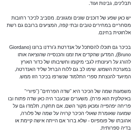
תבלינים, גבינות ועוד.
יש כאן שפע של דוכנים שונים ומגוונים. מסביב לכיכר רחובות
מסחריים במחירים טובים ובתי קפה, המציעים ברובם גם רשת
אלחוטית בחינם.
בכיכר גם תוכלו להסתכל על אנדרטת ג'ורדנו ברונו (Giordano
Bruno), המדען שהקדים את זמנו והכנסייה שהוציאה אותו
להורג על רעיונותיו לגבי מיקומו וחשיבותו של כדור הארץ
במערכת השמש. שימו לב גם ללוח הברזל שליד האנדרטה,
המיועד להנצחת ספרי התלמוד שנשרפו בכיכר הזו ממש.
משמעות שמה של הכיכר היא "שדה הפרחים" ("פיורי"
באיטלקית הוא פרח). משערים שבעבר היה כאן שדה פתוח ובו
פריחה יפהפייה ומכאן מקור השם. אם תחקרו, תלמדו גם על
שמועה שאומרת שאולי הכיכר קרויה על שמה של פלורה,
אהובתו של פומפיוס - שלא ברור אם הייתה אישה קיימת או
בדיה ספרותית.