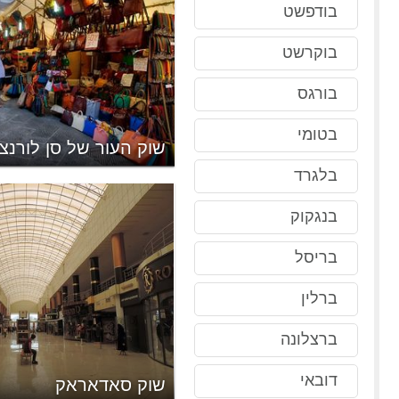
בודפשט
בוקרשט
בורגס
בטומי
העתיקה
שוק העור של סן לורנצו
בלגרד
בנגקוק
בריסל
ברלין
ברצלונה
דובאי
שוק סאדאראק