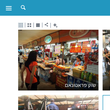
שוק פראטונאם