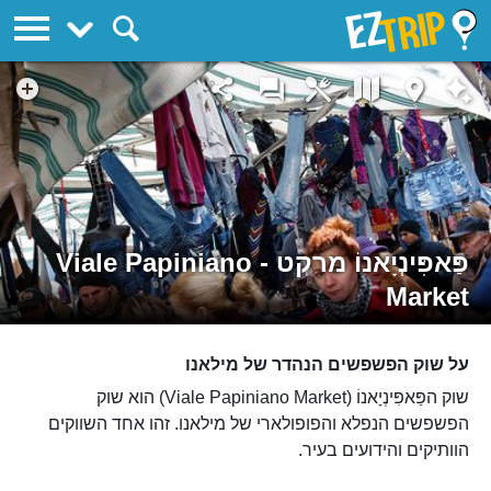
EZTrip
פַּאפִּינְיָאנוֹ מרקט - Viale Papiniano
Market
על שוק הפשפשים הנהדר של מילאנו
שוק הפַּאפִּינְיָאנוֹ (Viale Papiniano Market) הוא שוק
הפשפשים הנפלא והפופולארי של מילאנו. זהו אחד השווקים
הוותיקים והידועים בעיר.