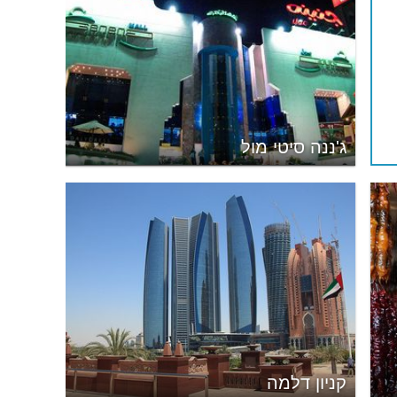
ג'ננה סיטי מול
קניון דלמה