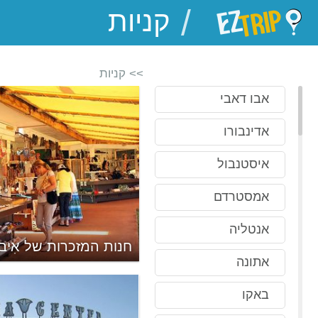
/
EZTrip
>> קניות
אבו דאבי
אדינבורו
איסטנבול
אמסטרדם
אנטליה
חנות המזכרות של אִיב
אתונה
באקו