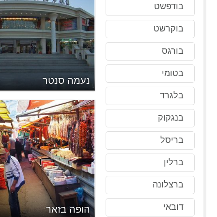
בודפשט
בוקרשט
בורגס
בטומי
קראל
נעמה סנטר
בלגרד
בנגקוק
בריסל
ברלין
ברצלונה
דובאי
ס
הופה בזאר