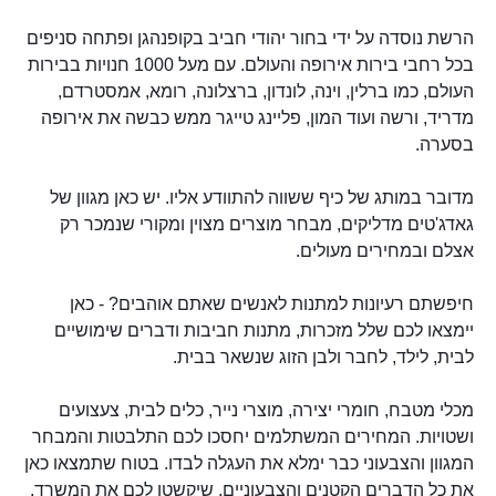
הרשת נוסדה על ידי בחור יהודי חביב בקופנהגן ופתחה סניפים
בכל רחבי בירות אירופה והעולם. עם מעל 1000 חנויות בבירות
העולם, כמו ברלין, וינה, לונדון, ברצלונה, רומא, אמסטרדם,
מדריד, ורשה ועוד המון, פליינג טייגר ממש כבשה את אירופה
בסערה.
מדובר במותג של כיף ששווה להתוודע אליו. יש כאן מגוון של
גאדג'טים מדליקים, מבחר מוצרים מצוין ומקורי שנמכר רק
אצלם ובמחירים מעולים.
חיפשתם רעיונות למתנות לאנשים שאתם אוהבים? - כאן
יימצאו לכם שלל מזכרות, מתנות חביבות ודברים שימושיים
לבית, לילד, לחבר ולבן הזוג שנשאר בבית.
מכלי מטבח, חומרי יצירה, מוצרי נייר, כלים לבית, צעצועים
ושטויות. המחירים המשתלמים יחסכו לכם התלבטות והמבחר
המגוון והצבעוני כבר ימלא את העגלה לבדו. בטוח שתמצאו כאן
את כל הדברים הקטנים והצבעוניים, שיקשטו לכם את המשרד,