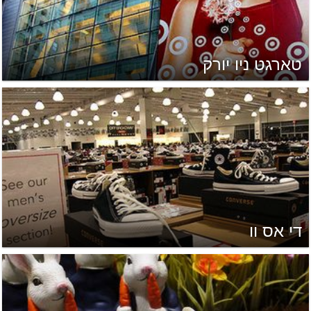
טארגט ניו יורק
די אס וו