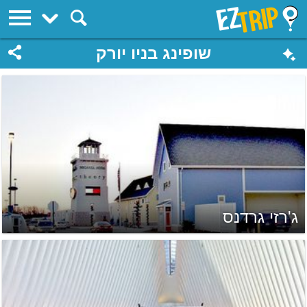
EZTrip
שופינג בניו יורק
ג'רזי גרדנס