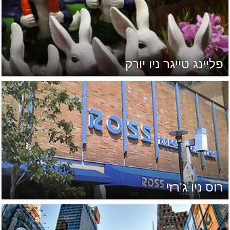
פליינג טייגר ניו יורק
רוס ניו ג'רזי