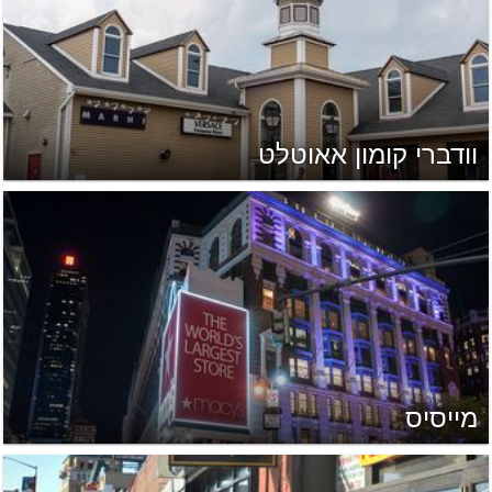
וודברי קומון אאוטלט
מייסיס