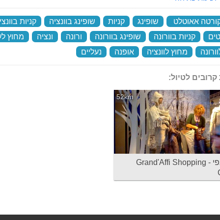
ורטה אאוטלט
‏
שופינג
‏
קניות
‏
שופינג בוונציה
‏
קניות בוונצי
ים
‏
קניות בוורונה
‏
שופינג בוורונה
‏
ורונה
‏
ונציה
‏
מחוץ לע
ורונה
‏
מחוץ לוונציה
‏
אופנה
‏
נעליים
‏
קרובים לטיול:
52km
גרנד'אפי - Grand'Affi Shopping