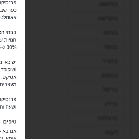
בודפשט
כפר שברח
אאוטלט. 
בוקרשט
בורגס
בבתי הכפ
חנויות ש
בטומי
30% ל-70% מהמחירים בחנויות רגילות.
בלגרד
ושוקולד.
בנגקוק
אסיקס, ב
מעצבים ד
בריסל
פרנסיקו
ברלין
ושעה וחצ
ברצלונה
טיפים
אם בא ל
דובאי
איסאו (Iseo), היפה והפחות מוכר.