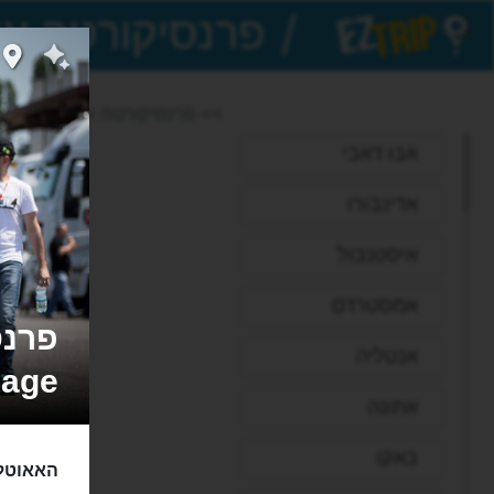
/
EZTrip
>> פרנסיקורטה אאוטלט
אבו דאבי
אדינבורו
איסטנבול
אמסטרדם
אנטליה
lage
אתונה
באקו
האאוטלט