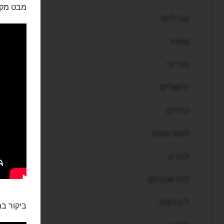
מבט מקר
טביליסי
טוקיו
טנריף
ירושלים
כרתים
לאס וגאס
לונדון
לוס אנג'לס
ליברפול
ביקור במ