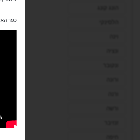
הונג קונג
כפר האא
הלסינקי
וינה
ונציה
ונקובר
ורונה
ורנה
ורשה
זנזיבר
חיפה