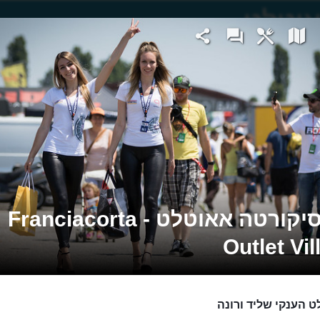
פרנסיקורטה אאוטלט - Franciacorta
Outlet Vil
 הענקי שליד ורונה