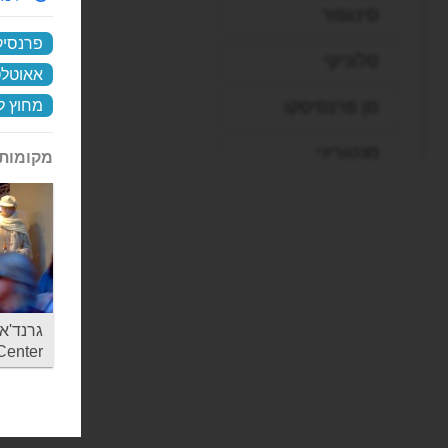
סינגפור
פרנסיק
סלוניקי
אאוטלט
סן פרנסיסקו
מחוץ לו
סנטוריני
מקומות 
עכו
פאפוס
פיליון
פירנצה
Center
פראג
פריז