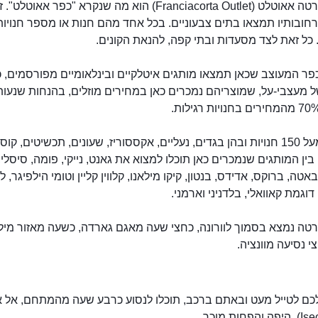
פרנסיקורטה אאוטלט (Franciacorta Outlet) הוא מה שנקרא "כפר אאוט
ובותיו תמצאו בתים צבעוניים. בכל אחד מהם חנות או מספר חנויות
כל זאת לצד מסעדות ובתי קפה, להנאת הקונים.
ר המעוצב שכאן תמצאו מותגים איטלקיים ובינלאומיים מפורסמים, כ
ל מעצבי-על, שמוצריהם נמכרים כאן במחירים מוזלים, בהנחות שנעות 
יש כאן מעל 150 חנויות ובהן בגדים, נעליים, אקססוריז, שעונים, תכשיטים, ק
 בין המותגים שנמכרים כאן תוכלו למצוא את גאנט, נייקי, פומה, סיסלי,
אטה, ברוקס, אדידס, בנטון, קיקו מילאנו, קלווין קליין וטומי הילפיגר, ל
וגמת קאוואלי, בלדניני וארמני.
רטה נמצא בסמוך לוורונה, כחצי שעה מאגם גארדה, כשעה מאזור מיל
פרנסיקורטה אאוטלט
י נסיעה מוונציה.
כם לטייל מעט ובאתם ברכב, תוכלו לנסוע כרבע שעה מהמתחם, אל 