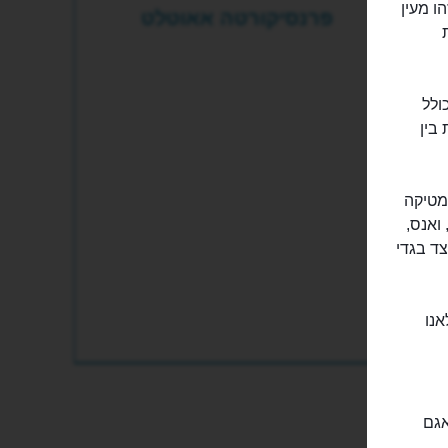
לט". זהו מעין
פרנסיקורטה אאוטלט
ולל
בין
וסמטיקה
 ואנס,
צד בגדי
אנו
אגם