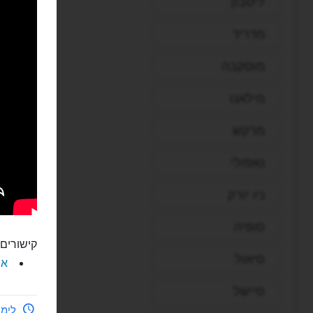
ליסבון
מדריד
מוסקבה
מילאנו
מרקש
נאפולי
ניו יורק
סופיה
קישורים 
סיאול
את
סיישל
לימי