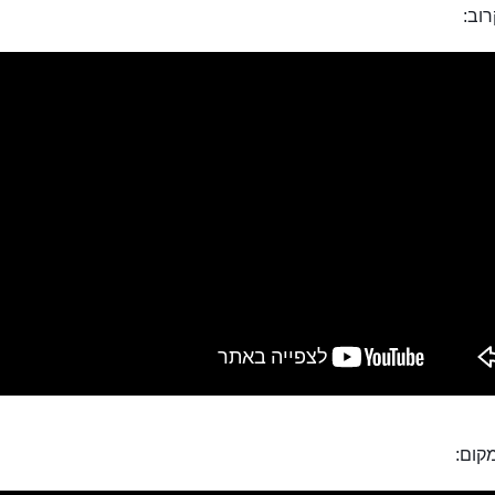
וב:
קום: