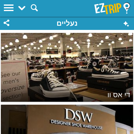
EZTrip
נעליים
די אס וו