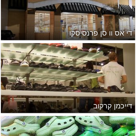
די אס וו סן פרנסיסקו
דייכמן קרקוב