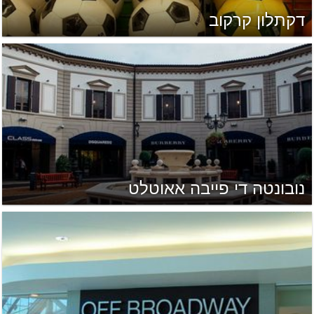
דקתלון קרקוב
נובונטה די פייבה אאוטלט