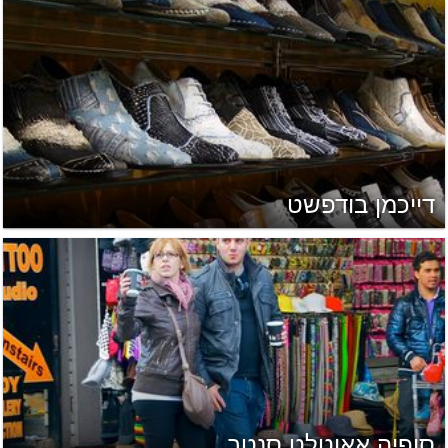
דייכמן בודפשט
סופיה אאוטלט סנטר