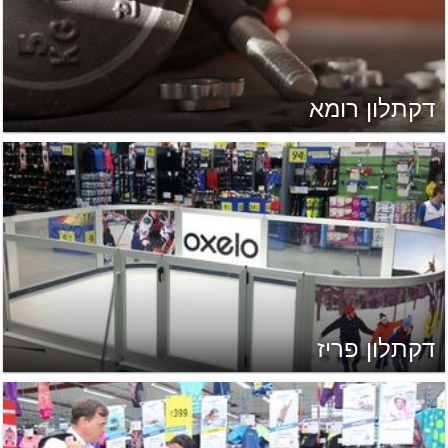
דקתלון רומא
דקתלון פריז