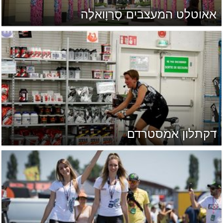
אאוטלט המעצבים סֶרַוָואלֶה
דקתלון אמסטרדם