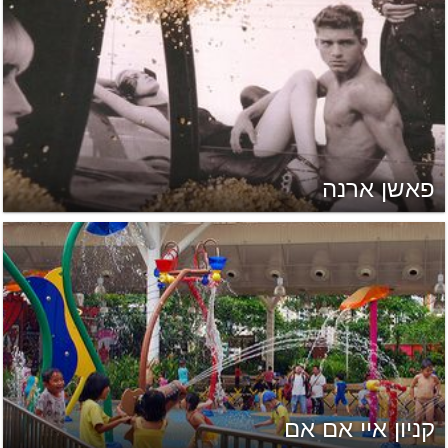
פאשן ארנה
קניון איי אם אם