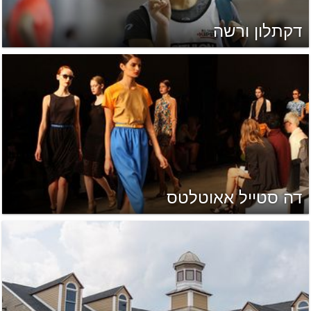
דקתלון ורשה
דה סטייל אאוטלטס