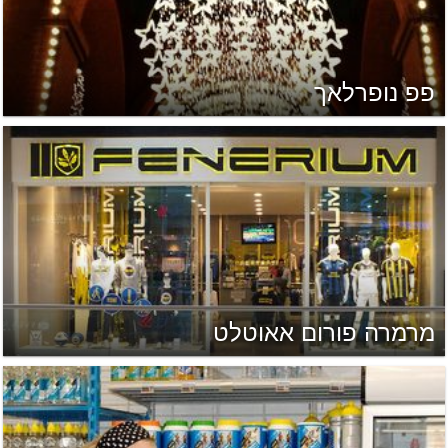
פפ נופרלאך
מרמרה פורום אאוטלט