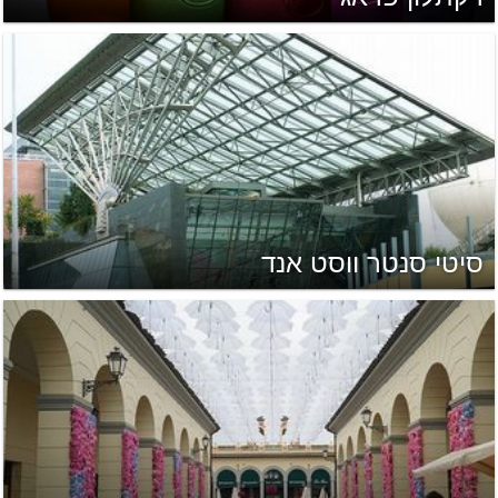
סיטי סנטר ווסט אנד