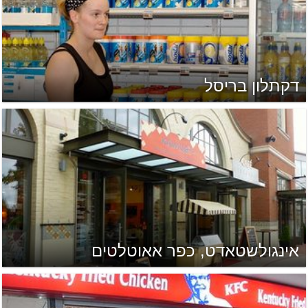
דקתלון בריסל
אינגולשטאדט, כפר אאוטלטים