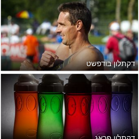
דקתלון בודפשט
דקתלון פראג