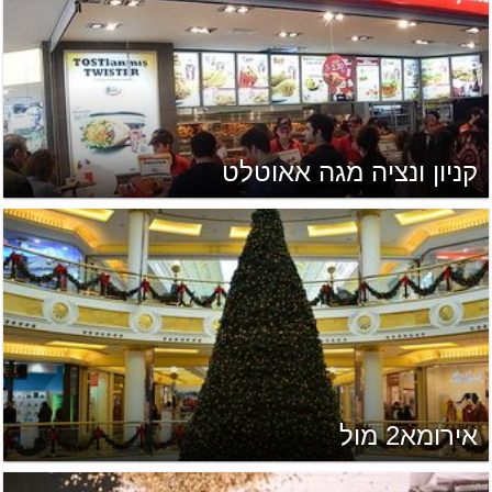
קניון ונציה מגה אאוטלט
אירומא2 מול