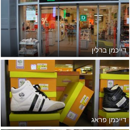
דייכמן ברלין
דייכמן פראג