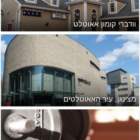
וודברי קומון אאוטלט
מצינגן, עיר האאוטלטים