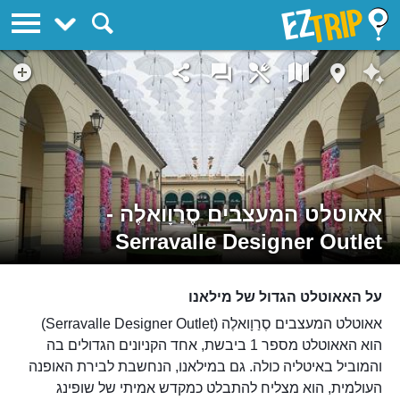
EZTrip
אאוטלט המעצבים סֶרַוָואלֶה -
Serravalle Designer Outlet
על האאוטלט הגדול של מילאנו
אאוטלט המעצבים סֶרַוָואלֶה (Serravalle Designer Outlet)
הוא האאוטלט מספר 1 ביבשת, אחד הקניונים הגדולים בה
והמוביל באיטליה כולה. גם במילאנו, הנחשבת לבירת האופנה
העולמית, הוא מצליח להתבלט כמקדש אמיתי של שופינג