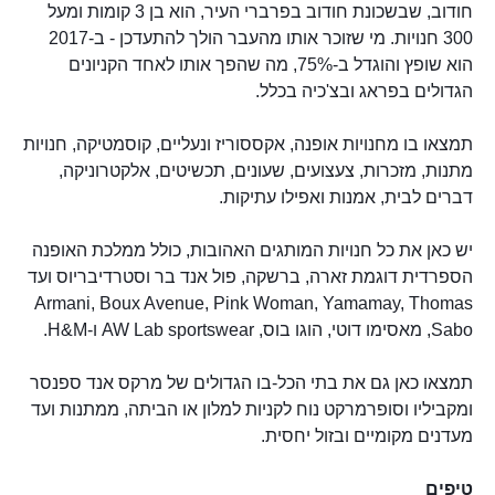
חודוב, שבשכונת חודוב בפרברי העיר, הוא בן 3 קומות ומעל
300 חנויות. מי שזוכר אותו מהעבר הולך להתעדכן - ב-2017
הוא שופץ והוגדל ב-75%, מה שהפך אותו לאחד הקניונים
הגדולים בפראג ובצ'כיה בכלל.
תמצאו בו מחנויות אופנה, אקססוריז ונעליים, קוסמטיקה, חנויות
מתנות, מזכרות, צעצועים, שעונים, תכשיטים, אלקטרוניקה,
דברים לבית, אמנות ואפילו עתיקות.
יש כאן את כל חנויות המותגים האהובות, כולל ממלכת האופנה
הספרדית דוגמת זארה, ברשקה, פול אנד בר וסטרדיבריוס ועד
Armani, Boux Avenue, Pink Woman, Yamamay, Thomas
Sabo, מאסימו דוטי, הוגו בוס, AW Lab sportswear ו-H&M.
תמצאו כאן גם את בתי הכל-בו הגדולים של מרקס אנד ספנסר
ומקביליו וסופרמרקט נוח לקניות למלון או הביתה, ממתנות ועד
מעדנים מקומיים ובזול יחסית.
טיפים