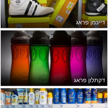
דייכמן פראג
דקתלון פראג