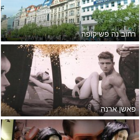
רחוב נה פשיקופה
פאשן ארנה