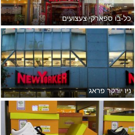
כל-בו ספארקי צעצועים
ניו יורקר פראג