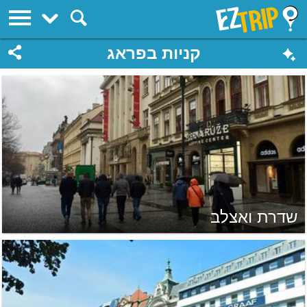
EZTrip
קניות בפראג
שדרת ואצלב