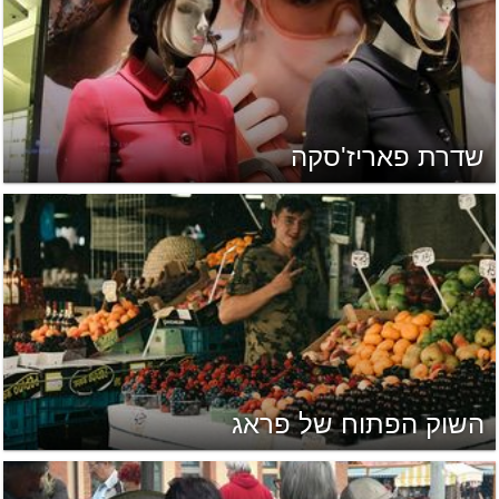
שדרת פאריז'סקה
השוק הפתוח של פראג