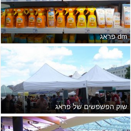
dm פראג
שוק הפשפשים של פראג