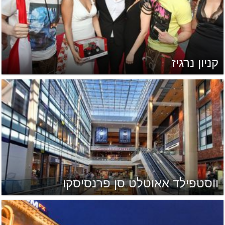
קניון נרגיז
ווסטפילד אאוטלט סן פרנסיסקו