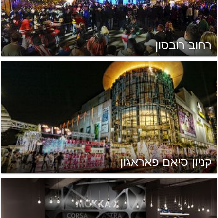
רחוב רובסון
קניון סיאם פאראגון