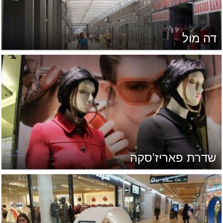
דה מול
שדרת פאריז'סקה