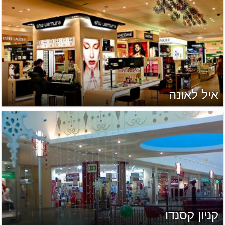
איל לאונה
קניון קסנדו