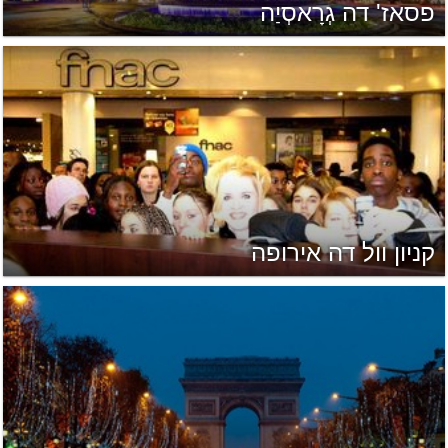
פסאז' דה גְרָאסְיַה
קניון וול דה אירופה