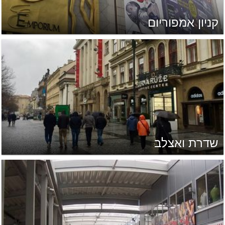
קניון אמפוריום
שדרת ואצלב