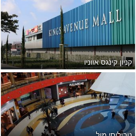
קניון קינגס אווניו
טביליסי מול