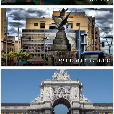
סנטה קרוז דה טנריף