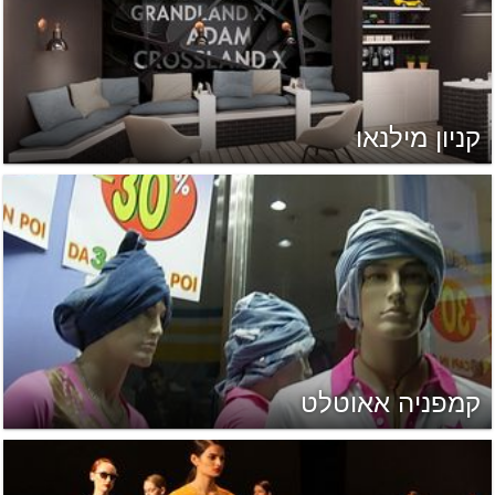
קניון מילנאו
קמפניה אאוטלט