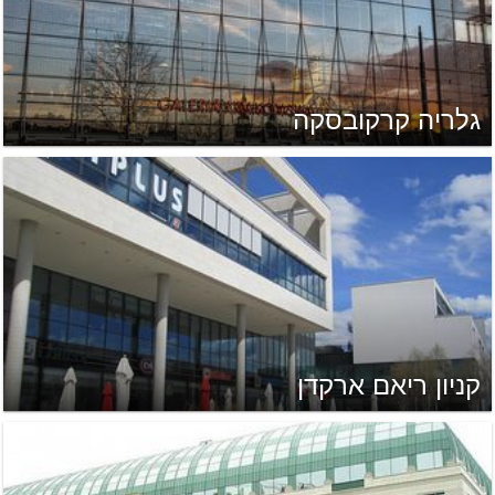
גלריה קרקובסקה
קניון ריאם ארקדן