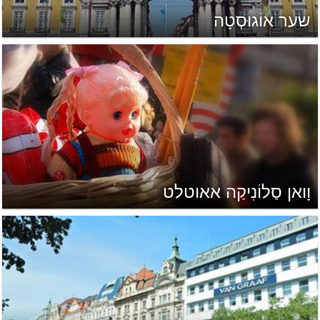
שער אוֹגוּסְטָה
וָואן סַלוֹנִיקַה אאוטלט