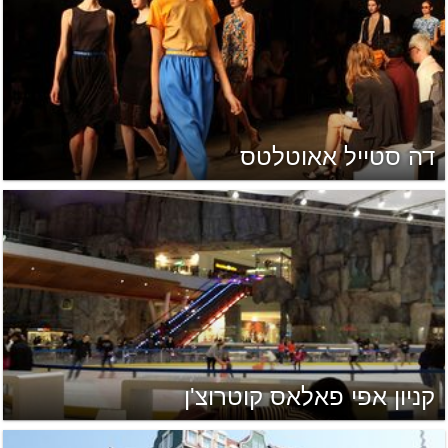
דה סטייל אאוטלטס
קניון אפי פאלאס קוטרוצ'ן