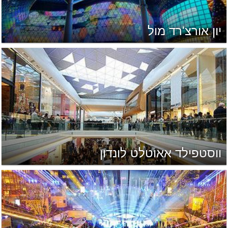
יון אורצ'רד מול
ווסטפילד אאוטלט לונדון