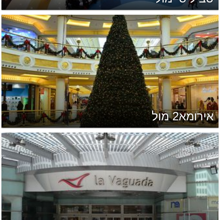
אירומא2 מול