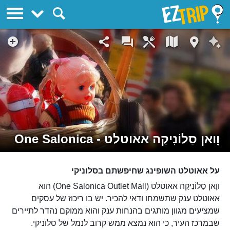
EZTrip
וָואן סַלוֹנִיקַה אאוטלט - One Salonica
על אאוטלט השופינג שחיפשתם בסלוניקי
ווָאן סַלוֹנִיקַה אאוטלט (One Salonica Outlet Mall) הוא
אאוטלט ענק שתשמחו ודאי להכיר. יש בו ריכוז של עסקים
שמציעים מגוון מותגים בהנחות ענק והוא ממוקם נהדר לתיירים
שבמרכז העיר, כי הוא נמצא ממש קרוב לנמל של סלוניקי.