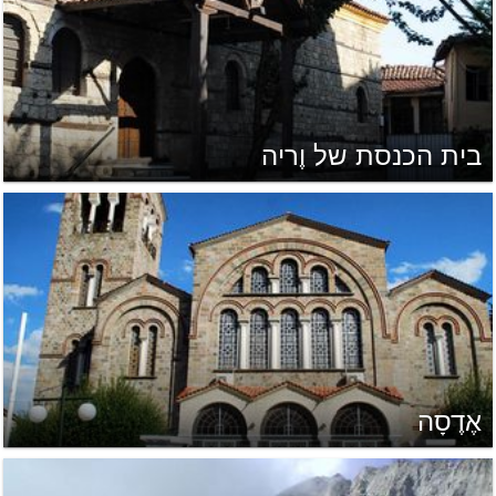
בית הכנסת של וֶריה
אֶדֶסָה