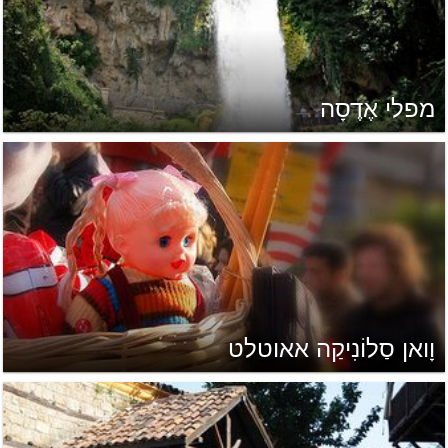
מפלי אֶדֶסָה
וָואן סַלוֹנִיקַה אאוטלט