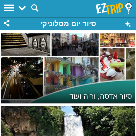
EZTrip
סיור יום מסלוניקי
סיור אדסה, וריה ועוד