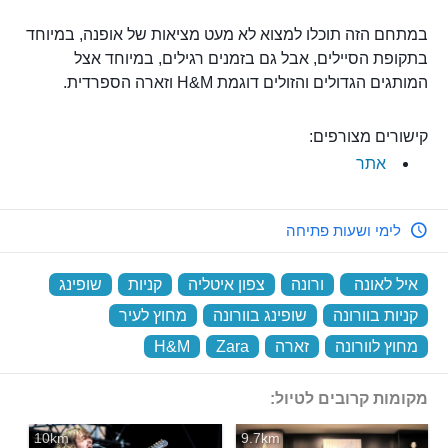
במתחם הזה תוכלו למצוא לא מעט מציאות של אופנה, במיוחד
בתקופת הסיילים, אבל גם בזמנים רגילים, במיוחד אצל
המותגים הגדולים והזולים דוגמת H&M וזארה הספרדית.
קישורים מצורפים:
אתר
לימי ושעות פתיחה
איל לאונה
‏
ורונה
‏
צפון איטליה
‏
קניות
‏
שופינג
‏
קניות בוורונה
‏
שופינג בוורונה
‏
מחוץ לעיר
‏
מחוץ לוורונה
‏
זארה
‏
Zara
‏
H&M
‏
מקומות קרובים לטיול:
10km
9.7km