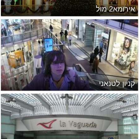
אירומא2 מול
קניון לטנאני