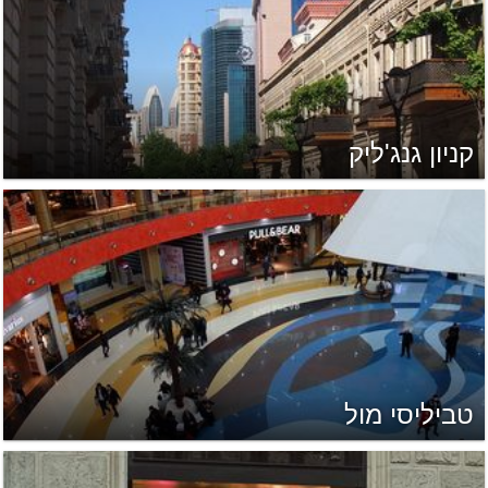
קניון גנג'ליק
טביליסי מול