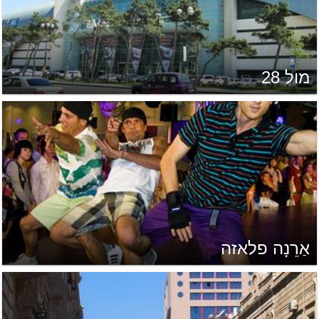
מול 28
אַרֵנָה פלאזה