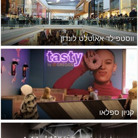
ווסטפילד אאוטלט לונדון
קניון ספלאו