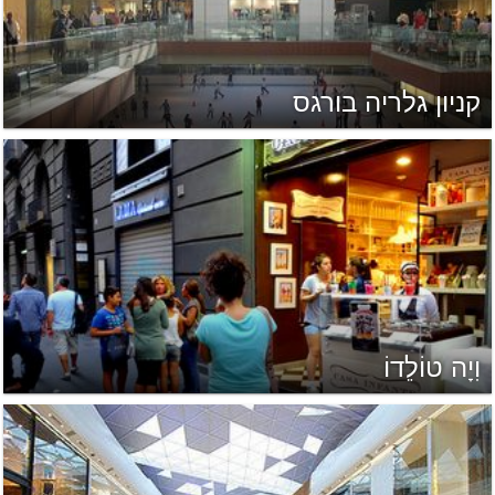
קניון גלריה בורגס
וִיָה טוֹלֵדוֹ