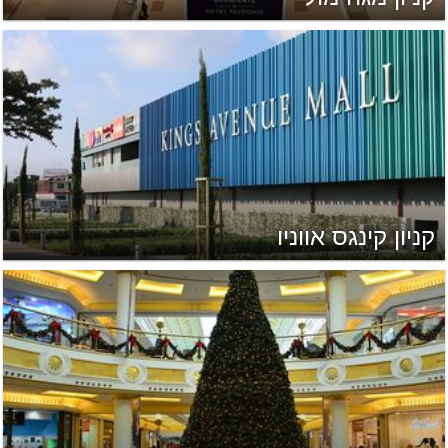
קניון קינגס אווניו