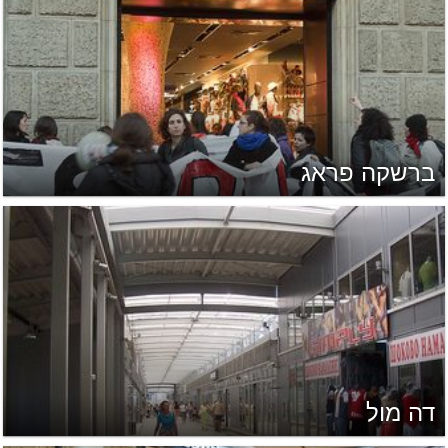
ברשקה פראג
דה מול