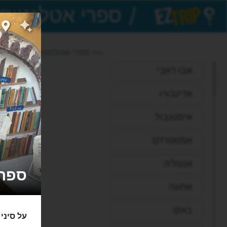
/
EZTrip
>> ספרי אטלנטיס
אבו דאבי
אדינבורו
איסטנבול
אמסטרדם
אנטליה
ספרי אט
אתונה
באקו
על סיני 