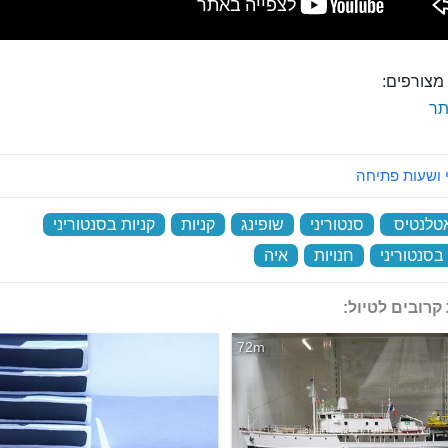
מצורפים:
ר
 ושעות פתיחה
טלנטיס
‏
סנטוריני
‏
שופינג
‏
קניות
‏
קניות בסנטוריני
‏
בסנטוריני
‏
חנויות
‏
איה
‏
קרובים לטיול:
72m