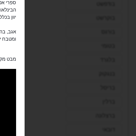
בודפשט
יוון בכל
בוקרשט
בורגס
אגב, בהש
ומטבח יוו
בטומי
מבט מקר
בלגרד
בנגקוק
בריסל
ברלין
ברצלונה
דובאי