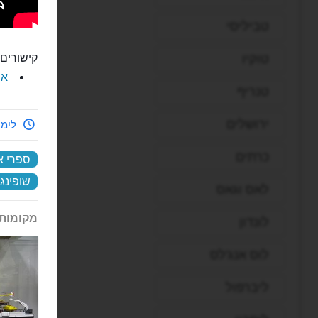
טביליסי
טוקיו
קישורים 
את
טנריף
ירושלים
לימי
כרתים
ספרי א
שופינג 
לאס וגאס
מקומות 
לונדון
לוס אנג'לס
ליברפול