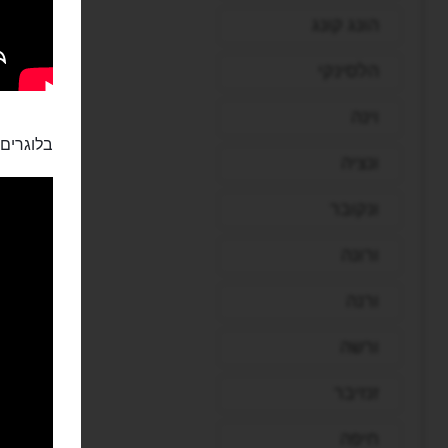
הונג קונג
הלסינקי
וינה
בלוגרים:
ונציה
ונקובר
ורונה
ורנה
ורשה
זנזיבר
חיפה