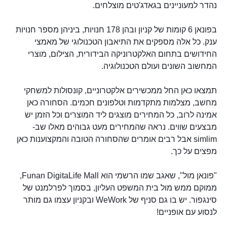
נהדר למעוניינים בגאדג'טים מוצלחים.
בפונאן 6 קומות של קניון ובהן 178 חנויות, ביניהן מספר חנויות
ענק. כל אלה מספקים את התיאבון הטכנולוגי של מאמצי
החידושים בתחום האלקטרוניקה הבידורית, הצילום, מוצרי
המחשוב השונים ועולם הטכנולוגיה.
תמצאו כאן החל ממכשירים אלקטרוניים, קונסולות למשחקי
מחשב, מצלמות מתקדמות וטלפונים חכמים. הסחורה כאן
אמינה לרוב, כל המחירים מוצגים ליד המוצרים וכל הזמן יש
מבצעים שווים. נראה שהמחירים מעט גבוהים מאלו שב-
simlim אבל רבים אומרים שהסחורה הטובה והמקצוענות כאן
מפצים על כך.
"פונאן מול", שאגב שמו הרשמי הוא Funan DigitaLife Mall,
ממוקם ממש מול בית המשפט העליון, בסמוך לפרלמנט של
סינגפור. יש בו גם סניף של WeWork ובקניון עצמו גם מותר
לנסוע עם אופניים!