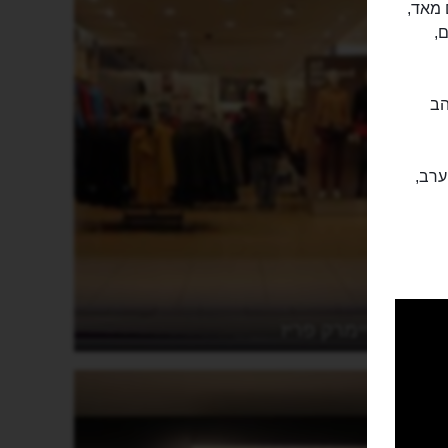
ים מאד,
,
הב
ערב,
פריימרק פריז