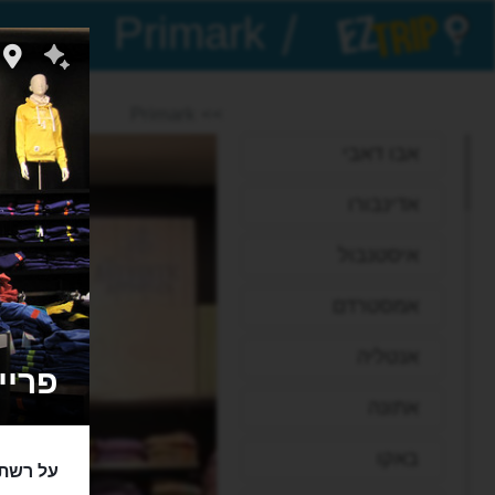
/
EZTrip
>> Primark
אבו דאבי
אדינבורו
איסטנבול
אמסטרדם
אנטליה
פריימר
אתונה
באקו
על רשת 