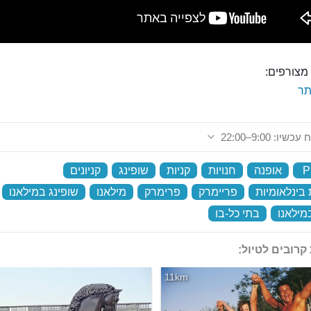
מצורפים:
ר
שיו: 9:00–22:00
P
‏
אופנה
‏
חנויות
‏
קניות
‏
שופינג
‏
קניונים
‏
בינלאומיות
‏
פריימרק
‏
פרימרק
‏
מילאנו
‏
שופינג במילאנו
‏
מילאנו
‏
בתי כל-בו
‏
קרובים לטיול:
פרימרק לונדון
11km