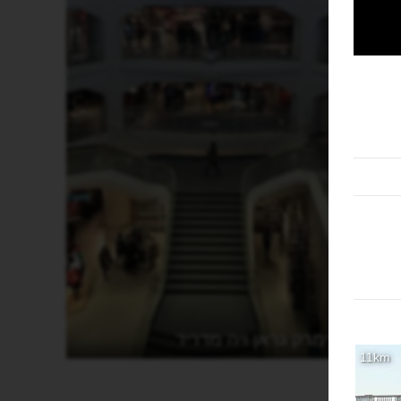
פרימרק גראן ויה מדריד
11km