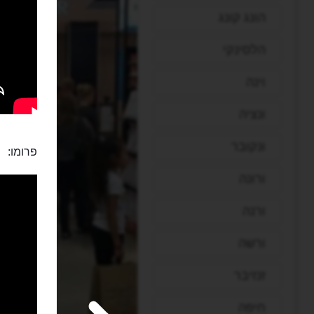
הונג קונג
הלסינקי
וינה
ונציה
ונקובר
פרומו:
ורונה
ורנה
ורשה
זנזיבר
חיפה