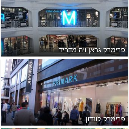
פרימרק גראן ויה מדריד
פרימרק לונדון