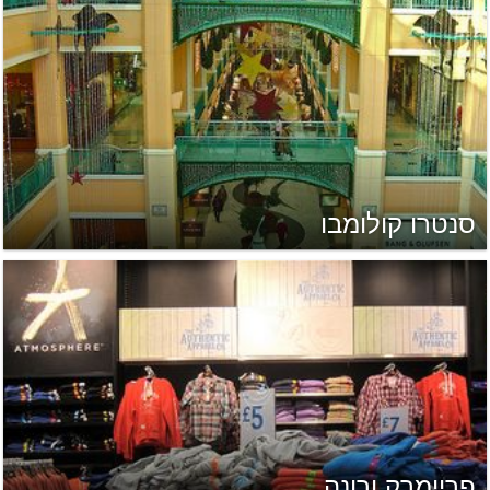
סנטרו קולומבו
פריימרק ורונה