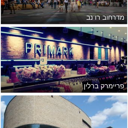
מדרחוב רו נב
פריימרק ברלין