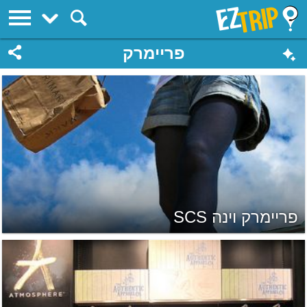
EZTrip
פריימרק
פריימרק וינה SCS