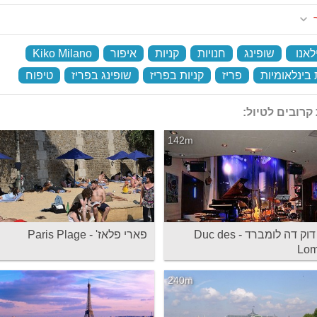
ר
לאנו
‏
שופינג
‏
חנויות
‏
קניות
‏
איפור
‏
Kiko Milano
‏
בינלאומיות
‏
פריז
‏
קניות בפריז
‏
שופינג בפריז
‏
טיפוח
‏
קרובים לטיול:
142m
מועדון דוק דה לומברד - Duc des
פארי פלאז' - Paris Plage
Lom
240m