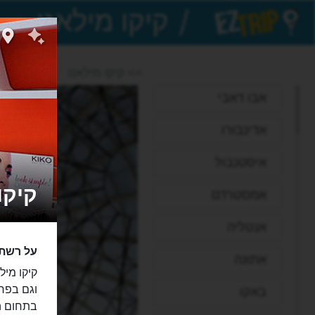
/
EZTrip
>> קיקו מילאנו
אבו דאבי
אדינבורו
איסטנבול
קיקו מי
אמסטרדם
אנטליה
על רשת 
אתונה
וגם בפרי
באקו
בתחום ה