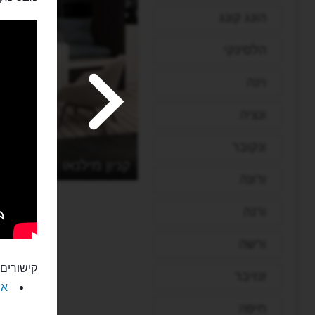
הונג קונג
הלסינקי
וינה
ונציה
ונקובר
קניון מילנאו
ורונה
ורנה
ורשה
קישורים 
זנזיבר
את
חיפה