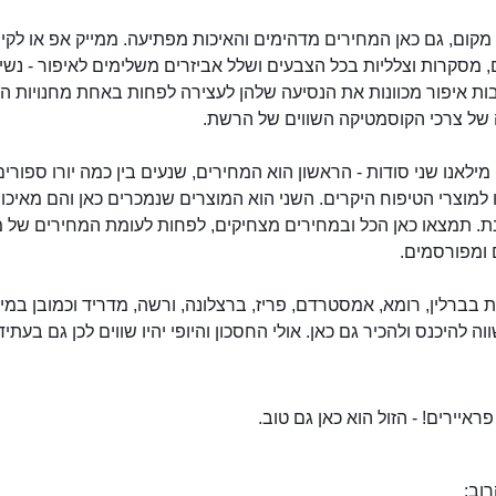
מקום, גם כאן המחירים מדהימים והאיכות מפתיעה. ממייק אפ או לקי
 מסקרות וצלליות בכל הצבעים ושלל אביזרים משלימים לאיפור - נשי
ת איפור מכוונות את הנסיעה שלהן לעצירה לפחות באחת מחנויות 
 של צרכי הקוסמטיקה השווים של הרשת.
קיקו מילאנו בפריז
 מילאנו שני סודות - הראשון הוא המחירים, שנעים בין כמה יורו ספורים
 יורו למוצרי הטיפוח היקרים. השני הוא המוצרים שנמכרים כאן והם מאיכ
נת. תמצאו כאן הכל ובמחירים מצחיקים, לפחות לעומת המחירים של מ
 ומפורסמים.
ת בברלין, רומא, אמסטרדם, פריז, ברצלונה, ורשה, מדריד וכמובן במי
וה להיכנס ולהכיר גם כאן. אולי החסכון והיופי יהיו שווים לכן גם בעתיד
פראיירים! - הזול הוא כאן גם טוב.
וב: