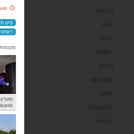
סגו
טביליסי
קיקו מי
טוקיו
רשתות 
טנריף
מקומות 
ירושלים
כרתים
לאס וגאס
לונדון
bards
לוס אנג'לס
ליברפול