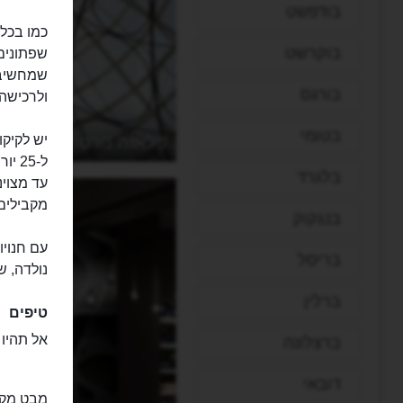
בודפשט
כמו בכל 
בוקרשט
שפתונים,
שמחשיבו
בורגס
ולרכישה
בטומי
פלאזה נורטה 2
יש לקיקו
ל-25
בלגרד
עד מצוי
מקבילים
בנגקוק
עם חנויו
בריסל
נולדה, שו
ברלין
טיפים
אל תהיו 
ברצלונה
דובאי
מבט מקר