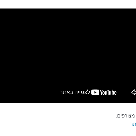
דה סטייל אאוטלטס
מצורפים:
ר