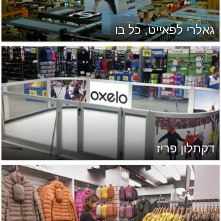
גאלרי לפאייט, כל בו
דקתלון פריז