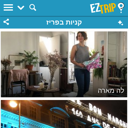
EZTrip
קניות בפריז
לה מארה