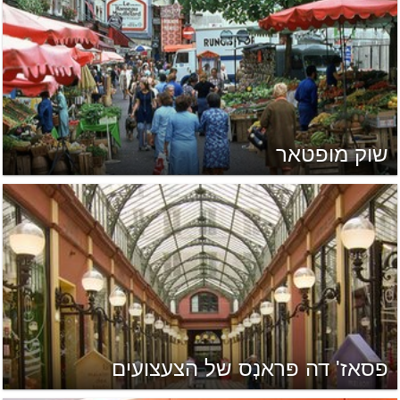
שוק מופטאר
פסאז' דה פּראנְס של הצעצועים