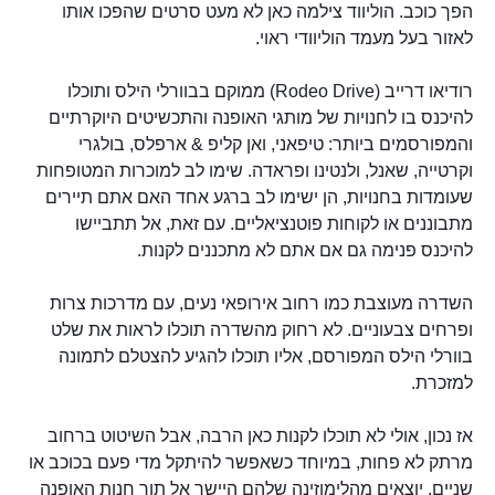
הפך כוכב. הוליווד צילמה כאן לא מעט סרטים שהפכו אותו
לאזור בעל מעמד הוליוודי ראוי.
רודיאו דרייב (Rodeo Drive) ממוקם בבוורלי הילס ותוכלו
להיכנס בו לחנויות של מותגי האופנה והתכשיטים היוקרתיים
והמפורסמים ביותר: טיפאני, ואן קליפ & ארפלס, בולגרי
וקרטייה, שאנל, ולנטינו ופראדה. שימו לב למוכרות המטופחות
שעומדות בחנויות, הן ישימו לב ברגע אחד האם אתם תיירים
מתבוננים או לקוחות פוטנציאליים. עם זאת, אל תתביישו
להיכנס פנימה גם אם אתם לא מתכננים לקנות.
השדרה מעוצבת כמו רחוב אירופאי נעים, עם מדרכות צרות
ופרחים צבעוניים. לא רחוק מהשדרה תוכלו לראות את שלט
בוורלי הילס המפורסם, אליו תוכלו להגיע להצטלם לתמונה
למזכרת.
אז נכון, אולי לא תוכלו לקנות כאן הרבה, אבל השיטוט ברחוב
מרתק לא פחות, במיוחד כשאפשר להיתקל מדי פעם בכוכב או
שניים, יוצאים מהלימוזינה שלהם היישר אל תוך חנות האופנה