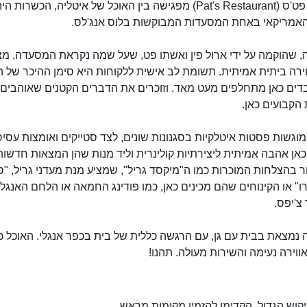
מסעדת פט'ס (Pat's Restaurant) מפגישה בין האוכל של איטליה, הכשרות 
 האמריקאי באחת המסעדות המבוקשות בלוס אנג'לס.
מסעדת פט'ס
 שהוקמה על ידי ארול פין ואשתו פט, שעל שמה נקראת המסעדה, מצ
וירה ביתית אמיתית. תשומת לב אישית ללקוחות היא סימן ההיכר של 
בדים כאן מתחלפים מעט מאד. וזוכרים את הדברים הקטנים שאוהבים
הקבועים כאן.
-Pat's מוגשות פסטות איטלקיות בסגנונות שונים, לצד סטייקים ואומצות עסיס
 כאן אהבה אמיתית ליצירתיות קולינרית וליד מנות שהן המצאות חדשות
 בהצלחות המוכרות כמו ה"מיקסד גריל", שמציע מנת מעדני גריל, "ס
 או הקינוחים שהם מכינים כאן, כמו פודינג החמאה או הלחם האנגלי
צ'יפס.
נמצאת בבית עם גן, עם הרגשה כללית של בית בכפר אנגלי. האוכל כ
ווירה נעימה והשירות מעולה. תהנו!
וש הגדול, הקדימו להזמין מקומות מראש.