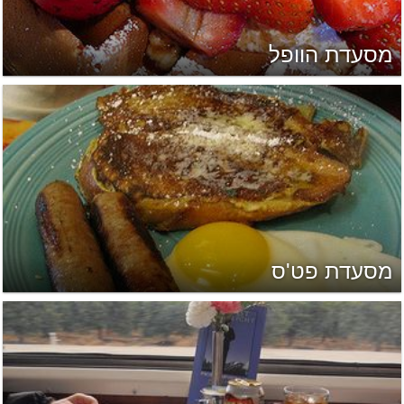
מסעדת הוופל
מסעדת פט'ס