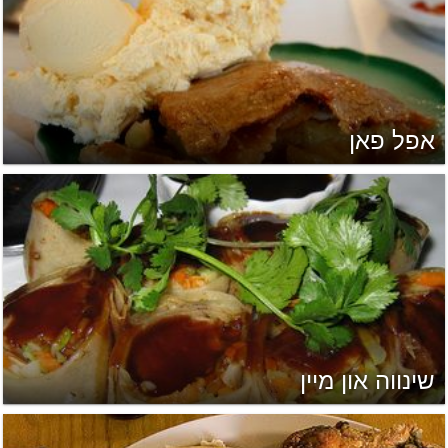
אפל פאן
שינווה און מיין