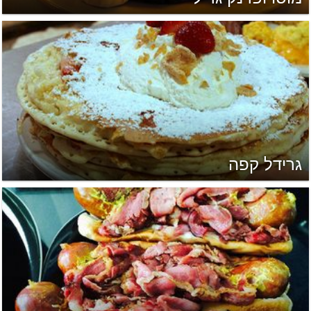
גרידל קפה