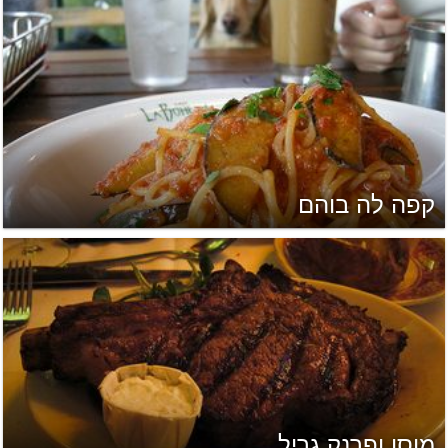
קפה לה בוהם
מוסו ופרנק גריל