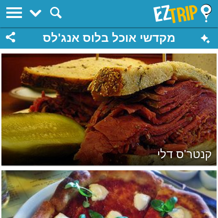
EZTrip
מקדשי אוכל בלוס אנג'לס
קנטר'ס דלי