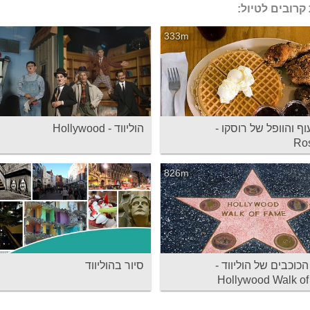
קרובים לטיול:
333m
ף והוופל של רוסקו -
הוליווד - Hollywood
Ro
826m
כוכבים של הוליווד -
סיור בהוליווד
Hollywood Walk o