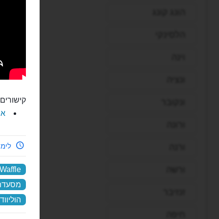
הונג קונג
הלסינקי
וינה
ונציה
קישורים 
ונקובר
את
ורונה
לימי
ורנה
ורשה
Waffle
מסעדת 
זנזיבר
הוליווד
חיפה