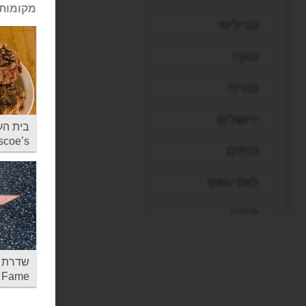
מקומות 
טביליסי
טוקיו
טנריף
ירושלים
בית העו
scoe’s
כרתים
לאס וגאס
לונדון
לוס אנג'לס
שדרת ה
ליברפול
f Fame