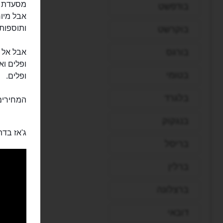
בודפשט
אבל מיוח
ותוספות.
בוקרשט
בורגס
אבל אל ת
ופלים וא
בטומי
ופלים.
בלגרד
המחירים 
בנגקוק
ג'אז בדה
בריסל
ברלין
ברצלונה
דובאי