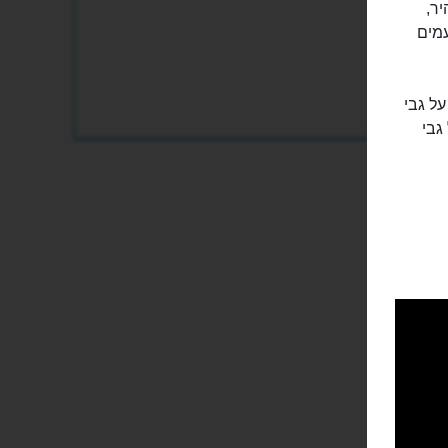
היר,
עמים
ל גבי
גבי