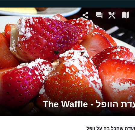
וופל - The Waffle
דה שהכל בה על וופל