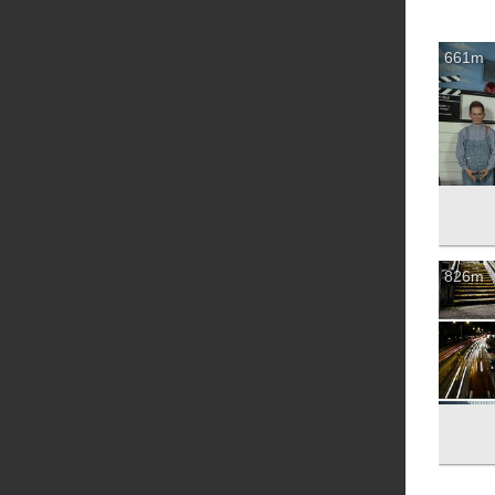
661m
826m