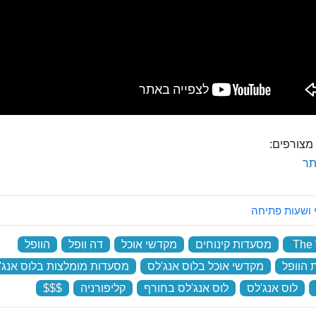
מצורפים:
ר
 ושעות פתיחה
The 
‏
מסעדות קינוחים
‏
מקדשי אוכל
‏
דה וופל
‏
הוופל
‏
הוופל
‏
מקדשי אוכל בלוס אנג'לס
‏
מסעדות מומלצות בלוס אנג'
‏
לוס אנג'לס
‏
לוס אנג'לס בחורף
‏
קליפורניה
‏
$$$
‏