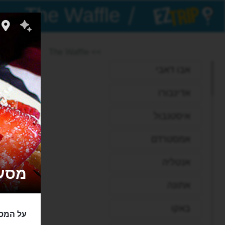
/
EZTrip
>> The Waffle
אבו דאבי
אדינבורו
איסטנבול
אמסטרדם
אנטליה
מסעדת ה
אתונה
באקו
על המסע