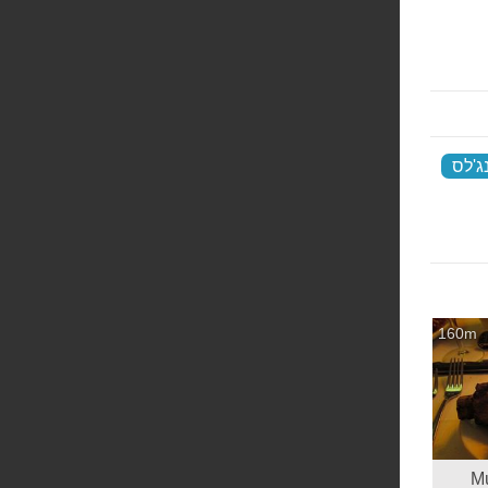
ג'לס
‏
160m
Muss