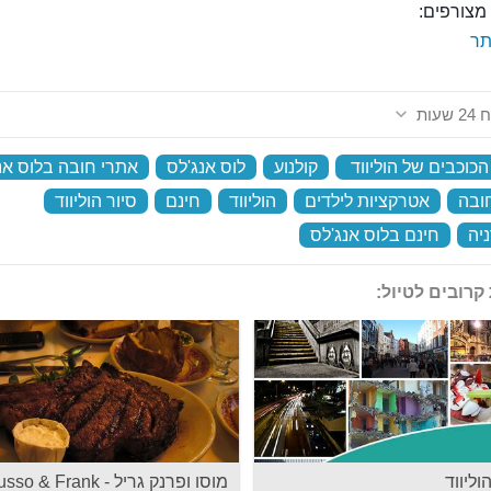
מצורפים:
ר
שעות
כוכבים של הוליווד
‏
קולנוע
‏
לוס אנג'לס
‏
אתרי חובה בלוס אנ
ובה
‏
אטרקציות לילדים
‏
הוליווד
‏
חינם
‏
סיור הוליווד
‏
יה
‏
חינם בלוס אנג'לס
‏
קרובים לטיול:
וליווד
מוסו ופרנק גריל - o & Frank