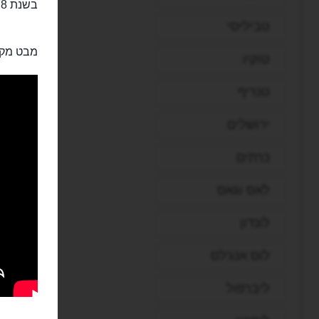
בשנת 1978 לוס אנג'לס הכריזה על השדרה כעל בעלת משמעות תרבותית והיסטורית.
טביליסי
מבט מקר
טוקיו
טנריף
ירושלים
כרתים
לאס וגאס
לונדון
לוס אנג'לס
ליברפול