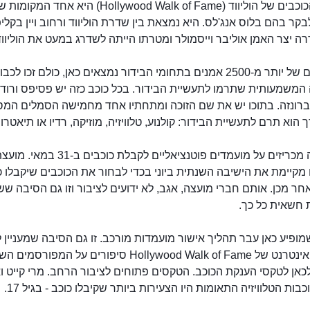
שדרת הכוכבים של הוליווד (Hollywood Walk of Fame) היא אחד
בקר בהם בלוס אנג'לס. היא נמצאת בין שדרת הוליווד ורחוב ויין בקליפ
 יצר האמן אוליבר וייסמולר ומטרתו הייתה לשדרג במעט את הוליווד
שמותיהם של יותר מ-2500 אמנים בתחומי הבידור נמצאים כאן, כולם זכו לכ
המשמעותית שתרמו לתעשיית הבידור. בכל כוכב כזה יש פסיפס ורוד
רונזה. בתוכו יש את שם הזוכה ומתחתיו אחד מחמישה הסמלים המ
ך הוא תרם לתעשיית הבידור: קולנוע, טלוויזיה, מוזיקה, רדיו או תיאטרון
בכל שנה מכריזים על מועמדים פוטנציאליים לקבלת 
מקיימת את הישיבה השנתית ביוני בכדי לבחור את הכוכבים שיקבלו כ
ר מכן. אותם חברי מועצה, אגב, לא ידועים לציבור וזו גם הסיבה ש
 חשאית כל כך.
שדרת הכוכבים של הוליווד
ופיע כאן עבר תהליך אישור מועמדות מורכב. זו גם הסיבה שמעניין 
באתר האינטרנט של Hollywood Walk of Fame סיפורים על המפורסמי
כאן לטקסי הענקת הכוכב. הטקסים פתוחים לציבור הרחב. מרי קייט ו
כבות הטלוויזיה התאומות היו הצעירות ביותר שקיבלו כוכב - בגיל 17.