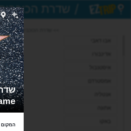
/
EZTrip
>> שדרת הכוכבים של הוליווד
אבו דאבי
אדינבורו
איסטנבול
אמסטרדם
אנטליה
Fame
אתונה
באקו
המקום ב