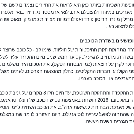
פעות השכיחות ביותר כאן היא לראות את התיירים נצמדים לשם של א
מעריכים במיוחד ולהצטלם איתו. לואי ארמסטרונג, דיויד בואי, אלפרד
 מרילין מונרו והריסון פורד ואפילו דמויות מצוירות כמו מיקי מאוס ופו ה
לו למצוא כאן.
ופושעים בשדרת הכוכבים
 מתחזקת הקרן ההיסטורית של הוליווד. שימו לב - כל כוכב שרוצה 
בשדרה, מתחייב להגיע לטקס עד חמש שנים מיום ההכרזה עליו ולשל
15,00 דולר לקרן על הוצאות (כמו אבטחת הטקס). את הסכום הזה משלמים 
פני הקולנוע וחברות התקליטים, כחלק מהוצאות הפרסום. לעתים משל
המעריצים או - הכוכב בעצמו.
אך למרות ההקפדה והתחזוקה השוטפת, עד היום חלו 8 מקרים של גניבת
מהשדרה. באוקטובר 2016 הושחת באמצעות פטיש הכוכב של דונלד טראמפ,
 של מערכת הבחירות לנשיאות ארה"ב. את הכוכב השחית ג'יימי אוטי
 שהתחזה לפועל עיריית לוס אנג'לס. היום האזור כולו מרושת במצלמו
ת הגנבים בשעת מעשה.