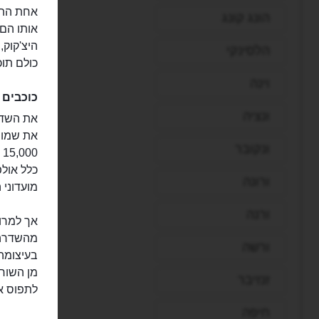
אחת התו
הונג קונג
אותו הם 
היצ'קוק,
הלסינקי
כולם תוכ
וינה
כוכבים 
ונציה
את השדרה
את שמו 
ונקובר
0
כלל אול
ורונה
מועדוני 
ורנה
ורשה
בעיצומה
מן השורה
זנזיבר
לתפוס א
חיפה