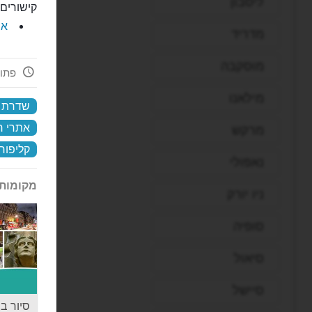
ליסבון
קישורים 
את
מדריד
מוסקבה
פתוח 24 
מילאנו
שדרת ה
אתרי ח
מרקש
קליפורנ
נאפולי
מקומות 
ניו יורק
סופיה
סיאול
סיישל
סיור בה