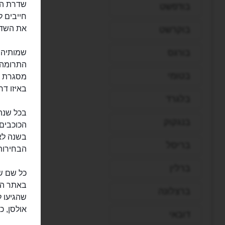
בודפשט
חייבים ל
את השדרה
בוקרשט
בורגס
התרומה 
בטומי
מסגרת ב
באיזו דר
בלגרד
בנגקוק
הכוכבים 
בשנה לאח
בריסל
הבחירות
ברלין
כל שם שמ
ברצלונה
שהגיעו ל
אולסן, כו
דובאי