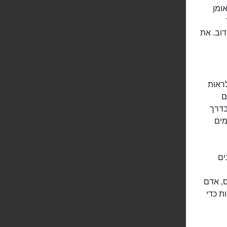
ומן
דוב. את
לראות
ם
בדרך
מים
 כוכבים
ס, אדם
ת כדי