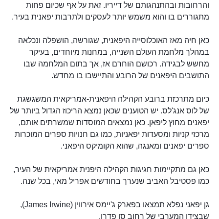
והרחובות ובהתנהגותם של דייריו. זאת על אף שכיום פחות
מתגוררים בו והוא משמש יותר לעסקים ולתרבות יפאנית בעיר.
כאן חיה מאז האוכלוסייה היפאנית, שגורשה, הושפלה ונכלאה
במהלך מלחמת העולם השנייה, במחנות מיוחדים, בעיקר
מחשש לבגידה. רכושם הוחרם אז, אך בתום המלחמה שבו
התושבים היפאנים של הרובע והתיישבו בו מחדש.
כיום מתרכזת ברובע הקהילה היפאנית-אמריקאית המשגשגת
של לוס אנג'לס. יש הטוענים שכאן נמצא הריכוז הגדול ביותר של
יפאנים מחוץ ליפאן. כאן נמצאים המוסדות שמשרתים אותם,
מרכזי קניות ומסעדות יפאניות, כמו גם חנויות ספרים המוכרות
ספרים יפאנים ומאנגה, שהוא הקומיקס היפאני.
כאן גם מתקיימות חגיגות הקהילה היפנית אמריקאית של העיר,
כמו פסטיבל האביב שנערך בחודשים אפריל מאי, בכל שנה.
גן יפאני נפלא תמצאו בפארק ג'יימס אירווין (James Irwine),
שבצידו המערבי של רחוב סן פדרו.