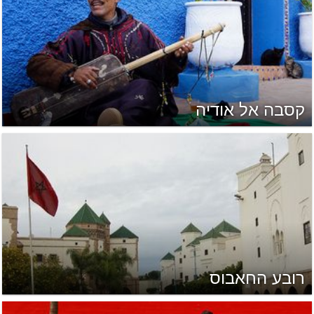
קסבה אל אודיה
רובע החאבוס