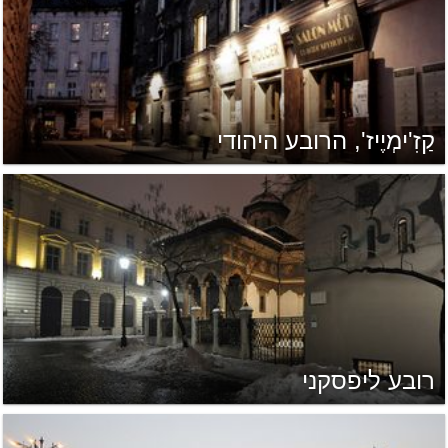
קַזִ'ימְיֶיז', הרובע היהודי
רובע ליפסקני