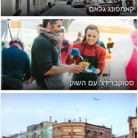
קאמפונג גלאם
סטוקברידג' עם השוק