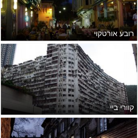
רובע אורטקוי
קוורי ביי