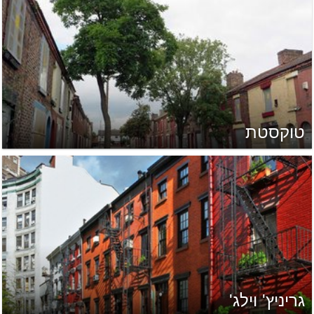
טוקסטת
גריניץ' וילג'