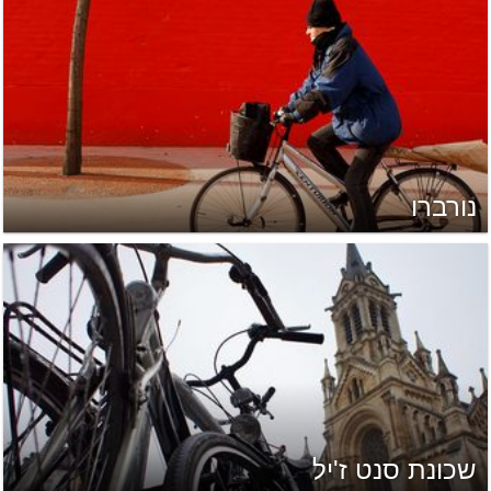
נורברו
שכונת סנט ז'יל