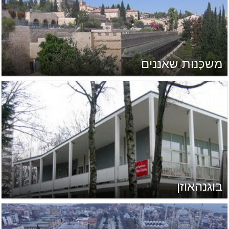
משכְּנות שאננים
בוגנהאוזן