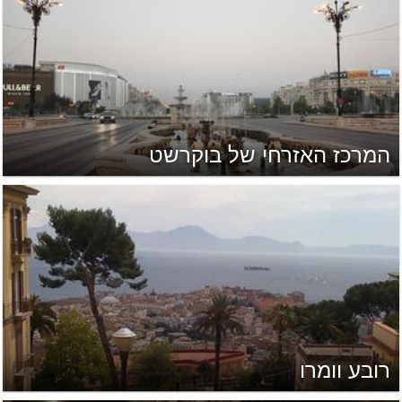
המרכז האזרחי של בוקרשט
רובע וומרו