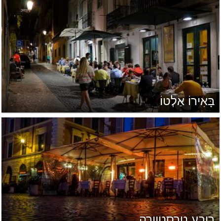
בָּאִירוֹ אַלְטוֹ
רובע טְרֵסְטֶוֶורֵה