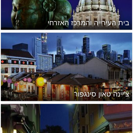
בית העירייה והמרכז האזרחי
צ'יינה טאון סינגפור