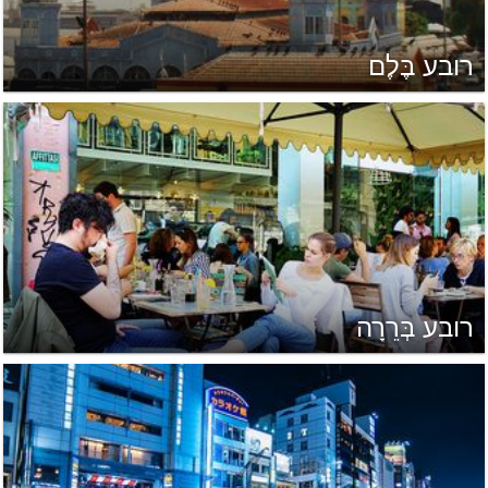
רובע בֶּלֶם
רובע בְּרֵרָה