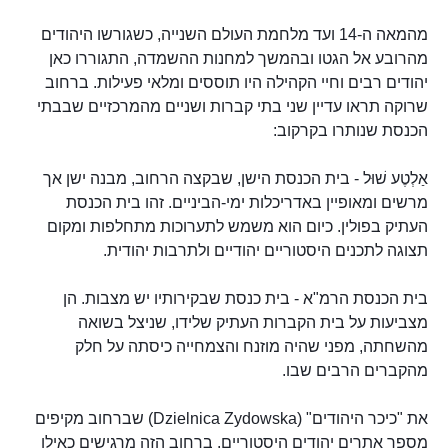
מהמאה ה-14 ועד מלחמת העולם השנייה, כשגורשו היהודים
מהרובע אל הגטו ובהמשך למחנות ההשמדה, התגוררו כאן
יהודים רבים וחיי הקהילה היו תוססים ומלאי פעילות. ברחוב
שרוקה תראו עדיין שני בתי קברות ושניים מהמרכזיים שבבתי
הכנסת שנותרו בקרקוב:
אַלְטֶע שׁוּל - בית הכנסת הישן, שבקצה הרחוב, מבנה ישן אך
מרשים ומאופיין באדריכלות ימי-הביניים. זהו בית הכנסת
העתיק בפולין. כיום הוא משמש לתערוכות מתחלפות ומקום
תצוגה לתכנים היסטוריים יהודיים ולתרבות יהודית.
בית הכנסת הרמ"א - בית כנסת שבקירותיו יש מצבות. הן
מצביעות על בית הקברות העתיק שלידו, שניצל בשואה
מהשחתה, מפני שהיה מוזנח והצמחייה כיסתה על חלק
מהקברים הרבים שבו.
את "כיכר היהודים" (Dzielnica Zydowska) שברחוב מקיפים
מספר אתרים יהודים היסטוריים. ברחוב הזה מרגישים כאילו