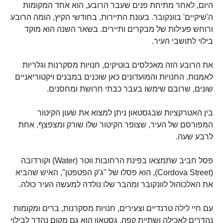
היום, לאחר מתיחת פנים שעבר הרובע, הוא אחד המקומות
ה'שיקיים' בוונקובר. בעונת התיירות, בחודשי הקיץ, הומה הרובע
ורוחש פעילות של מבקרים ותיירים. בשאר השנה הוא מוקד
בילוי לתושבי העיר.
את הרובע הזה מאכלסים בוטיקים, חנויות מסקרנות וגלריות
לאמנות. החנויות והמועדונים כאן שוכנים במבנים ויקטוריאניים
שונים, שרובם שימשו בעבר כבתי חרושת ומחסנים.
בין האטרקציות שבגסטאון ניתן למצוא את שעון הקיטור
המפורסם של העיר, שצופר הקיטור שלו שורק ומצפצף, אחת
לרבע שעה.
פסל חביב שתמצאו בפינת הרחובות ווטר (Water) וקורדובה
(Cordova Street), הוא פסלו של "ג'ק הפטפטן", האיש שהביא
את האלכוהול לוונקובר ומהבר שלו נולדה למעשה העיר כולה.
עם חיי לילה טרנדיים וצעירים, חנויות מסקרנות, ברים ומקומות
נהדרים לאכילה ושתיית קפה, גסטאון הוא גם מקום נהדר לבילוי