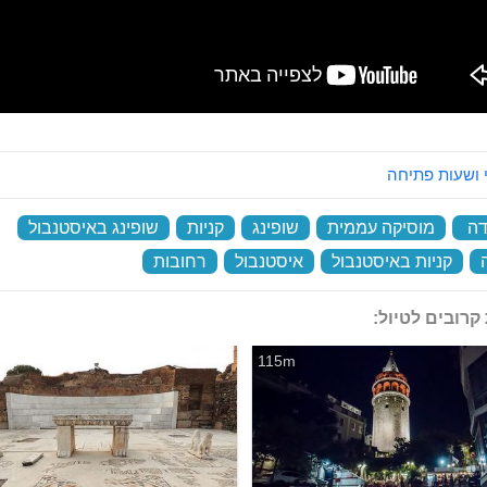
 ושעות פתיחה
דה
‏
מוסיקה עממית
‏
שופינג
‏
קניות
‏
שופינג באיסטנבול
‏
‏
קניות באיסטנבול
‏
איסטנבול
‏
רחובות
‏
קרובים לטיול:
115m