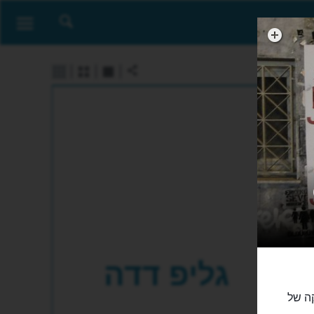
גליפ דדה
וזיקה של