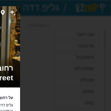
/
EZTrip
>> גליפ דדה
אבו דאבי
אדינבורו
איסטנבול
אמסטרדם
reet
אנטליה
אתונה
על רחוב
באקו