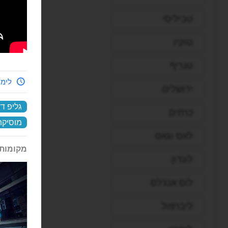
טביליסי
טוקיו
טנריף
לימי
ירושלים
גליפ ד
כרתים
מוסיקה
לאס וגאס
מקומות 
לונדון
לוס אנג'לס
ליברפול