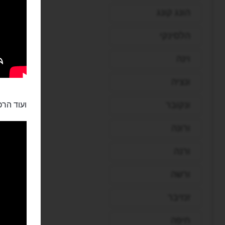
הונג קונג
הלסינקי
וינה
ונציה
ונקובר
ועוד הרכ
ורונה
ורנה
ורשה
זנזיבר
חיפה