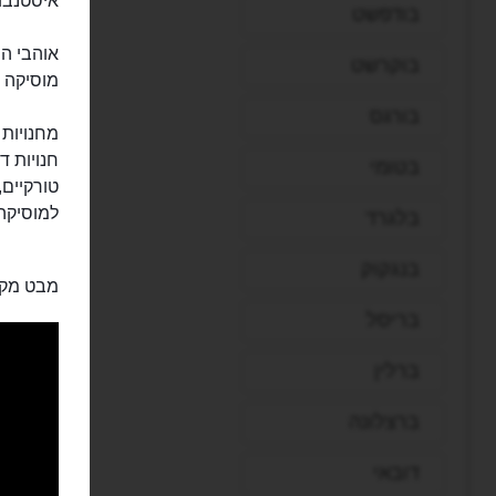
איסטנבול
בודפשט
אוהבי המ
בוקרשט
מוסיקה ו
בורגס
מחנויות ל
חנויות ד
בטומי
טורקיים,
למוסיקה 
בלגרד
בנגקוק
מבט מקר
בריסל
ברלין
ברצלונה
דובאי