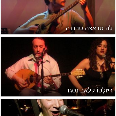
לה טראצה טברנה
רִיזַלְטוֹ קלאב נסגר