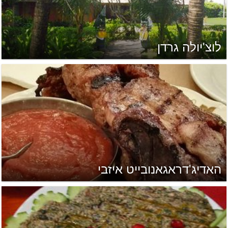
לוצ'יולה גרדן
האדיג'דראגאנובייט איזבי