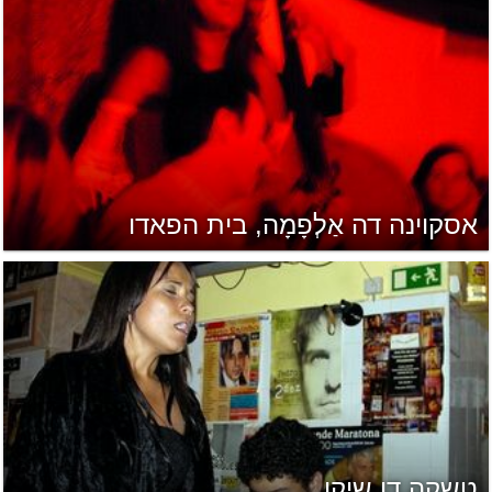
אסקוינה דה אַלְפָמָה, בית הפאדו
טשקה דו שיקו