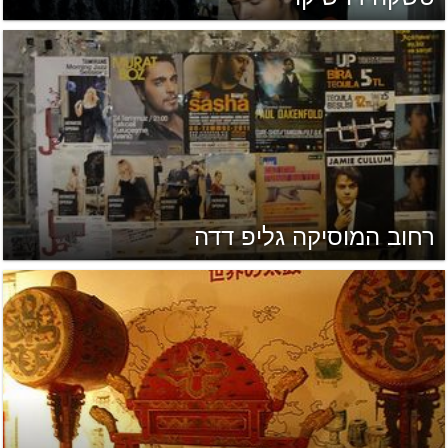
רחוב המוסיקה גליפ דדה