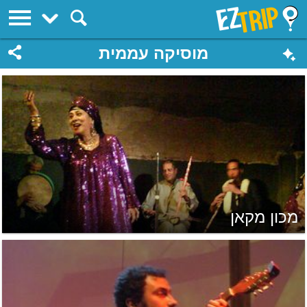
EZTrip
מוסיקה עממית
מכון מקאן