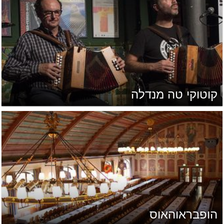
קוטוקי טה מנדלה
הופבראוהאוס