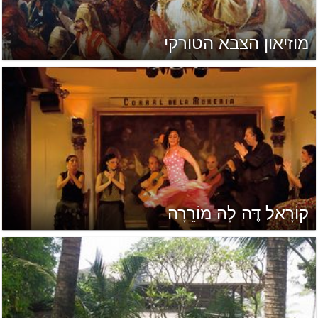
מוזיאון הצבא הטורקי
קוֹרָאל דֶּה לָה מוֹרֵרָה