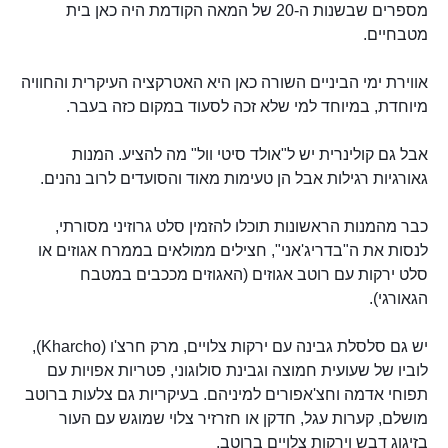
מספרים שבשנות ה-20 של המאה הקודמת היה כאן בית
מטבחיים.
אווירת ימי הביניים השורה כאן היא האטרקציה העיקרית והחוויה
מיוחדת, במיוחד למי שלא זכה לסעוד במקום כזה בעבר.
אבל גם קולינרית יש ל"אולד סיטי וול" מה להציע. המנות
גאורגיות רגילות אבל הן טעימות מאוד והסועדים לרוב נהנים.
כבר מהמנות הראשונות תוכלו להזמין סלט גרוזיני מסורתי,
לנסות את ה"בדריג'אני", חצילים ממולאים בממרח אגוזים או
סלט ירקות עם רוטב אגוזים (האגוזים מככבים במטבח
הגאורגי).
יש גם סלסלת גבינה עם ירקות צלויים, מרק חרצ'ו (Kharcho),
לוביו של שעועית חמוצה וגבינת סולוגוני, פטריות אפויות עם
תפוחי אדמה וחצ'אפורים למיניהם. בעיקריות גם צלעות ברוטב
מושלם, קערות עגל, חדקן או חזרזיר צלוי שמוגש עם העור
בזיגוג דבש וירקות צלויים ברוטב.