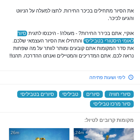
את הסיור מתחילים בכיכר החירות. לחצו למעלה על הניווט
והגיעו לכיכר.
אוקיי, אתם בכירר החירות? - מעולה! - היכנסו לתגית
סיור
לאומי היסטורי בטביליסי
והתחילו את הסיור העצמאי שלכם.
את סדר המקומות אתם קובעים ומותר לוותר על מה שפחות
נראה לכם. אתם המדריכים והמטיילים ואנחנו ההדרכה. תהנו!!
לימי ושעות פתיחה
סיורי חוויה
‏
סיורים
‏
טביליסי
‏
סיורים בטביליסי
‏
סיור מרכז טביליסי
‏
מקומות קרובים לטיול:
26m
24m