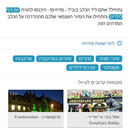
נתחיל? אתם ליד הכלב בובי? - מדהים! - היכנסו לתגית
יום כיף
לילדים
והתחילו את הסיור העצמאי שלכם מההדרכה על הכלב
המדהים הזה.
לימי ושעות פתיחה
סיורי חוויה
‏
סיורים
‏
סיורים באדינבורו
‏
אדינבורו
‏
סקוטלנד
‏
יום כיף לילדים
‏
מקומות קרובים לטיול:
63m
פסל בובי גרייפרייר -
פרנקנשטיין - Frankenstein
Greyfriars Bobby